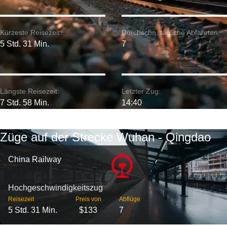
Kürzeste Reisezeit:
Durchschn. tägliche Abfahrten:
5 Std. 31 Min.
7
Längste Reisezeit:
Letzter Zug:
7 Std. 58 Min.
14:40
Züge auf der Strecke Wuhan - Qingdao
China Railway
Hochgeschwindigkeitszug
Reisezeit
Preis von
Abflüge
5 Std. 31 Min.
$133
7