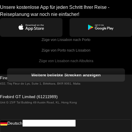
Unsere kostenlose App für jeden Schritt Ihrer Reise -
Reiseplanung war noch nie einfacher!
Züge von Lissabon nach Porto
Züge von Porto nach Lissabon
Züge von Lissabon nach Albufeira
Züge von Albufeira nach Lissabon
Weitere beliebte Strecken anzeigen
Firebird GT Limited (OC 1451)
Züge von Lissabon nach Lagos
432, Triq Fleur de Lys, Suite 1, Birkirkara, BKR 9061, Malta
Züge von Lagos nach Lissabon
Firebird GT Limited (61211989)
Unit G 15/F Tal Building 49 Austin Road, KL, Hong Kong
Züge von Lissabon nach Madrid
Züge von Madrid nach Lissabon
Deutsch
Züge von Lissabon nach Faro