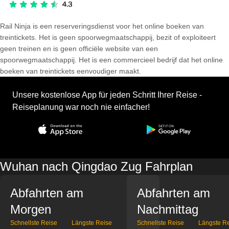
Rail Ninja is een reserveringsdienst voor het online boeken van
treintickets. Het is geen spoorwegmaatschappij, bezit of exploiteert
geen treinen en is geen officiële website van een
spoorwegmaatschappij. Het is een commercieel bedrijf dat het online
boeken van treintickets eenvoudiger maakt.
Unsere kostenlose App für jeden Schritt Ihrer Reise -
Reiseplanung war noch nie einfacher!
Wuhan nach Qingdao Zug Fahrplan
Abfahrten am
Abfahrten am
Morgen
Nachmittag
Schnellste Reise
Längste Reise
Schnellste Reise
Längste R