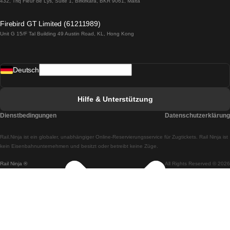
432, Triq Fleur de Lys, Suite 1, Birkirkara, BKR 9061, Malta
Züge von Lagos nach Lissabon
Firebird GT Limited (61211989)
Unit G 15/F Tal Building 49 Austin Road, KL, Hong Kong
Züge von Lissabon nach Madrid
Züge von Madrid nach Lissabon
Deutsch
Züge von Lissabon nach Faro
Züge von Faro nach Lissabon
Hilfe & Unterstützung
Züge von Lissabon nach Coimbra
Dienstbedingungen
Datenschutzerklärung
Züge von Coimbra nach Lissabon
Rail.Ninja ist ein globaler, unabhängiger Online-Reservierungsservice für Zugtickets. Rail Ninja ist
Züge von Lissabon nach Braga
kein Eisenbahnunternehmen und besitzt oder betreibt keine Züge.
Rail Ninja ®
All Rights Reserved © 2026
Züge von Braga nach Lissabon
Züge von Porto nach Coimbra
Züge von Coimbra nach Porto
Züge von Barcelona nach Madrid