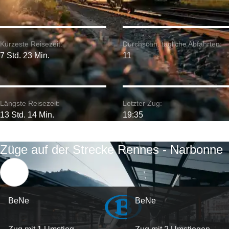
Kürzeste Reisezeit:
Durchschn. tägliche Abfahrten:
7 Std. 23 Min.
11
Längste Reisezeit:
Letzter Zug:
13 Std. 14 Min.
19:35
Züge auf der Strecke Rennes - Narbonne
BeNe
BeNe