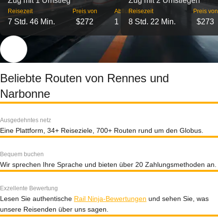
Zug mit 1 Umstieg
Zug mit 2 Umstiegen
Reisezeit
Preis von
Abflüge
Reisezeit
Preis von
7 Std. 46 Min.
$272
1
8 Std. 22 Min.
$273
Beliebte Routen von Rennes und
Narbonne
Ausgedehntes netz
Eine Plattform, 34+ Reiseziele, 700+ Routen rund um den Globus.
Bequem buchen
Wir sprechen Ihre Sprache und bieten über 20 Zahlungsmethoden an.
Exzellente Bewertung
Lesen Sie authentische
Rail Ninja-Bewertungen
und sehen Sie, was
unsere Reisenden über uns sagen.