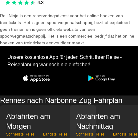
Rail Ninja is een reserveringsdienst voor het online boeken van
treintickets. Het is geen spoorwegmaatschappij, bezit of exploiteert
geen treinen en is geen officiële website van een
spoorwegmaatschappij. Het is een commercieel bedrijf dat het online
boeken van treintickets eenvoudiger maakt.
Unsere kostenlose App für jeden Schritt Ihrer Reise -
Reiseplanung war noch nie einfacher!
Rennes nach Narbonne Zug Fahrplan
Abfahrten am
Abfahrten am
Morgen
Nachmittag
Schnellste Reise
Längste Reise
Schnellste Reise
Längste Reise