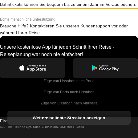
Bahntickets können Sie bequem bis zu einem Jahr im Voraus buchen.
Echte menschliche unterstützung
Brauche Hilfe? Kontaktieren Sie unseren Kundensupport vor oder
während Ihrer Reise.
Unsere kostenlose App für jeden Schritt Ihrer Reise -
Reiseplanung war noch nie einfacher!
Züge von Lissabon nach Porto
Züge von Porto nach Lissabon
Züge von Lissabon nach Albufeira
Züge von Albufeira nach Lissabon
Weitere beliebte Strecken anzeigen
Firebird GT Limited (OC 1451)
Züge von Lissabon nach Lagos
432, Triq Fleur de Lys, Suite 1, Birkirkara, BKR 9061, Malta
Züge von Lagos nach Lissabon