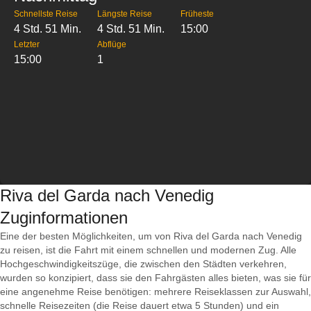
Schnellste Reise
Längste Reise
Früheste
4 Std. 51 Min.
4 Std. 51 Min.
15:00
Letzter
Abflüge
15:00
1
Riva del Garda nach Venedig
Zuginformationen
Eine der besten Möglichkeiten, um von Riva del Garda nach Venedig
zu reisen, ist die Fahrt mit einem schnellen und modernen Zug. Alle
Hochgeschwindigkeitszüge, die zwischen den Städten verkehren,
wurden so konzipiert, dass sie den Fahrgästen alles bieten, was sie für
eine angenehme Reise benötigen: mehrere Reiseklassen zur Auswahl,
schnelle Reisezeiten (die Reise dauert etwa 5 Stunden) und ein