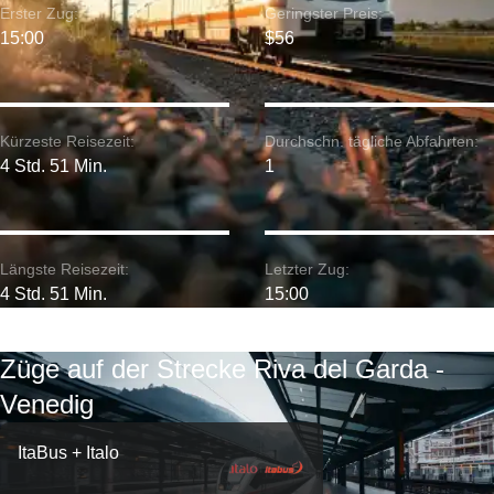
Erster Zug:
Geringster Preis:
15:00
$56
Kürzeste Reisezeit:
Durchschn. tägliche Abfahrten:
4 Std. 51 Min.
1
Längste Reisezeit:
Letzter Zug:
4 Std. 51 Min.
15:00
Züge auf der Strecke Riva del Garda -
Venedig
ItaBus + Italo