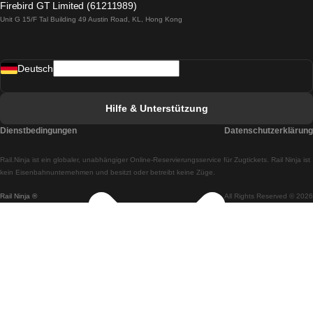
Firebird GT Limited (61211989)
Unit G 15/F Tal Building 49 Austin Road, KL, Hong Kong
Züge von Lissabon nach Madrid
Züge von Madrid nach Lissabon
Deutsch
Züge von Lissabon nach Faro
Züge von Faro nach Lissabon
Hilfe & Unterstützung
Züge von Lissabon nach Coimbra
Dienstbedingungen
Datenschutzerklärung
Züge von Coimbra nach Lissabon
Rail.Ninja ist ein globaler, unabhängiger Online-Reservierungsservice für Zugtickets. Rail Ninja ist
Züge von Lissabon nach Braga
kein Eisenbahnunternehmen und besitzt oder betreibt keine Züge.
Rail Ninja ®
All Rights Reserved © 2026
Züge von Braga nach Lissabon
Züge von Porto nach Coimbra
Züge von Coimbra nach Porto
Züge von Barcelona nach Madrid
Züge von Madrid nach Barcelona