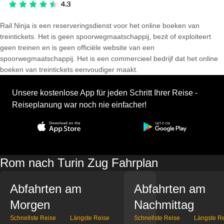
Rail Ninja is een reserveringsdienst voor het online boeken van
treintickets. Het is geen spoorwegmaatschappij, bezit of exploiteert
geen treinen en is geen officiële website van een
spoorwegmaatschappij. Het is een commercieel bedrijf dat het online
boeken van treintickets eenvoudiger maakt.
Unsere kostenlose App für jeden Schritt Ihrer Reise -
Reiseplanung war noch nie einfacher!
Rom nach Turin Zug Fahrplan
Abfahrten am
Abfahrten am
Morgen
Nachmittag
Schnellste Reise
Längste Reise
Schnellste Reise
Längste R