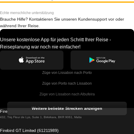
Echte menschliche unterstützung
Brauche Hilfe? Kontaktieren Sie unseren Kundensupport vor oder
während Ihrer Reise.
Unsere kostenlose App für jeden Schritt Ihrer Reise -
Reiseplanung war noch nie einfacher!
Züge von Lissabon nach Porto
Züge von Porto nach Lissabon
Züge von Lissabon nach Albufeira
Züge von Albufeira nach Lissabon
Weitere beliebte Strecken anzeigen
Firebird GT Limited (OC 1451)
Züge von Lissabon nach Lagos
432, Triq Fleur de Lys, Suite 1, Birkirkara, BKR 9061, Malta
Züge von Lagos nach Lissabon
Firebird GT Limited (61211989)