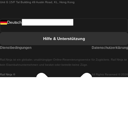
Unit G 15/F Tal Building 49 Austin Road, KL, Hong Kong
Züge von Lissabon nach Madrid
Züge von Madrid nach Lissabon
Deutsch
Züge von Lissabon nach Faro
Züge von Faro nach Lissabon
Hilfe & Unterstützung
Züge von Lissabon nach Coimbra
Dienstbedingungen
Datenschutzerklärung
Züge von Coimbra nach Lissabon
Rail.Ninja ist ein globaler, unabhängiger Online-Reservierungsservice für Zugtickets. Rail Ninja ist
Züge von Lissabon nach Braga
kein Eisenbahnunternehmen und besitzt oder betreibt keine Züge.
Rail Ninja ®
All Rights Reserved © 2026
Züge von Braga nach Lissabon
Züge von Porto nach Coimbra
Züge von Coimbra nach Porto
Züge von Barcelona nach Madrid
Züge von Madrid nach Barcelona
Züge von Barcelona nach Valencia