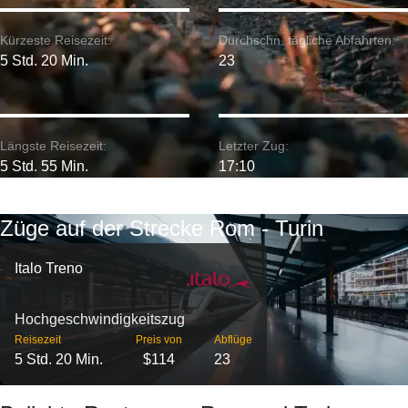
Kürzeste Reisezeit:
Durchschn. tägliche Abfahrten:
5 Std. 20 Min.
23
Längste Reisezeit:
Letzter Zug:
5 Std. 55 Min.
17:10
Züge auf der Strecke Rom - Turin
Italo Treno
Hochgeschwindigkeitszug
Reisezeit
Preis von
Abflüge
5 Std. 20 Min.
$114
23