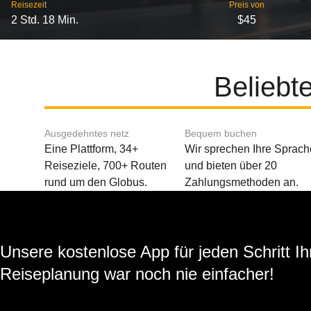
Reisezeit
Preis von
2 Std. 18 Min.
$45
Beliebt
Ausgedehntes netz
Bequem buchen
Eine Plattform, 34+
Wir sprechen Ihre Sprach
Reiseziele, 700+ Routen
und bieten über 20
rund um den Globus.
Zahlungsmethoden an.
Unsere kostenlose App für jeden Schritt Ih
Reiseplanung war noch nie einfacher!