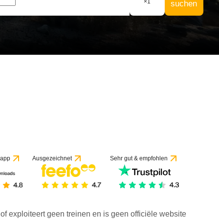
×
1
suchen
 app
Ausgezeichnet
Sehr gut & empfohlen
f exploiteert geen treinen en is geen officiële website