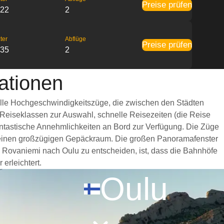
Preise prüfen
:22
2
ter
Abflüge
Preise prüfen
:35
2
ationen
 Alle Hochgeschwindigkeitszüge, die zwischen den Städten
 Reiseklassen zur Auswahl, schnelle Reisezeiten (die Reise
fantastische Annehmlichkeiten an Bord zur Verfügung. Die Züge
d einen großzügigen Gepäckraum. Die großen Panoramafenster
on Rovaniemi nach Oulu zu entscheiden, ist, dass die Bahnhöfe
erleichtert.
Oulu