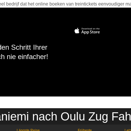
 bedrijf dat het online boeken van treintickets eenvoudiger ma
en Schritt Ihrer
h nie einfacher!
niemi nach Oulu Zug Fah
Längste Reise
Früheste
Letz