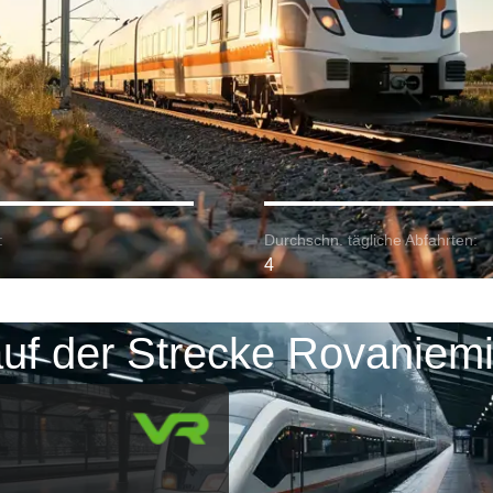
:
Durchschn. tägliche Abfahrten:
4
uf der Strecke Rovaniemi