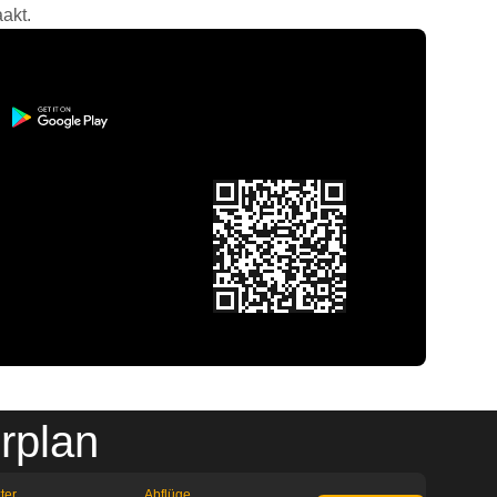
akt.
rplan
ter
Abflüge