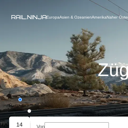
Europa
Asien & Ozeanien
Amerika
Naher Osten
Züg
Hinfahrt
Rückfahrt
14
Von