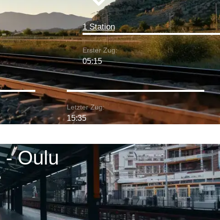
1 Station
Erster Zug:
05:15
Letzter Zug:
15:35
 - Oulu