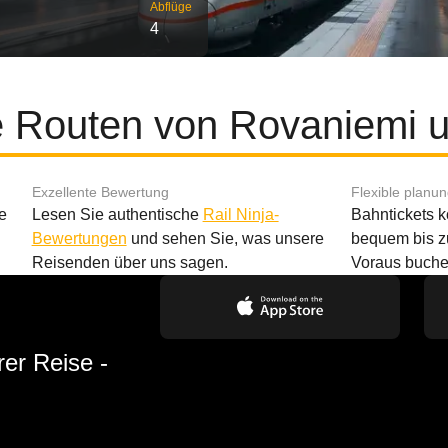
Abflüge
4
e Routen von Rovaniemi 
Exzellente Bewertung
Flexible planu
e
Lesen Sie authentische
Rail Ninja-
Bahntickets 
Bewertungen
und sehen Sie, was unsere
bequem bis z
Reisenden über uns sagen.
Voraus buche
rer Reise -