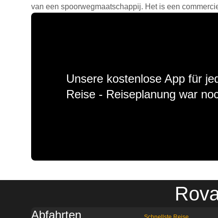
van een spoorwegmaatschappij. Het is een commercieel
Unsere kostenlose App für jed
Reise - Reiseplanung war noc
Rova
Abfahrten
Schnellste Reise