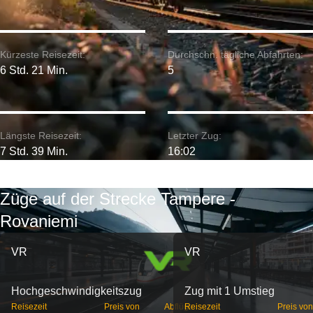
Kürzeste Reisezeit:
Durchschn. tägliche Abfahrten:
6 Std. 21 Min.
5
Längste Reisezeit:
Letzter Zug:
7 Std. 39 Min.
16:02
Züge auf der Strecke Tampere -
Rovaniemi
VR
VR
Hochgeschwindigkeitszug
Zug mit 1 Umstieg
Reisezeit
Preis von
Abflüge
Reisezeit
Preis von