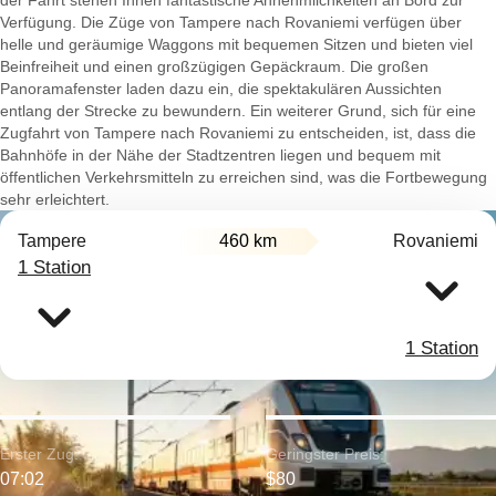
der Fahrt stehen Ihnen fantastische Annehmlichkeiten an Bord zur
Verfügung. Die Züge von Tampere nach Rovaniemi verfügen über
helle und geräumige Waggons mit bequemen Sitzen und bieten viel
Beinfreiheit und einen großzügigen Gepäckraum. Die großen
Panoramafenster laden dazu ein, die spektakulären Aussichten
entlang der Strecke zu bewundern. Ein weiterer Grund, sich für eine
Zugfahrt von Tampere nach Rovaniemi zu entscheiden, ist, dass die
Bahnhöfe in der Nähe der Stadtzentren liegen und bequem mit
öffentlichen Verkehrsmitteln zu erreichen sind, was die Fortbewegung
sehr erleichtert.
Tampere
460 km
Rovaniemi
1 Station
1 Station
Erster Zug:
Geringster Preis:
07:02
$80