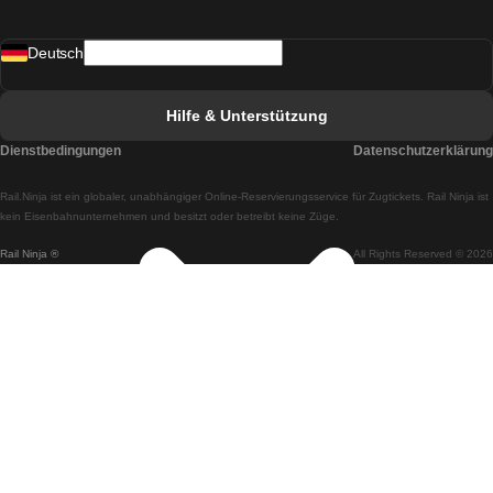
Züge von Madrid nach Lissabon
Deutsch
Züge von Lissabon nach Faro
Züge von Faro nach Lissabon
Hilfe & Unterstützung
Züge von Lissabon nach Coimbra
Dienstbedingungen
Datenschutzerklärung
Züge von Coimbra nach Lissabon
Rail.Ninja ist ein globaler, unabhängiger Online-Reservierungsservice für Zugtickets. Rail Ninja ist
Züge von Lissabon nach Braga
kein Eisenbahnunternehmen und besitzt oder betreibt keine Züge.
Rail Ninja ®
All Rights Reserved © 2026
Züge von Braga nach Lissabon
Züge von Porto nach Coimbra
Züge von Coimbra nach Porto
Züge von Barcelona nach Madrid
Züge von Madrid nach Barcelona
Züge von Barcelona nach Valencia