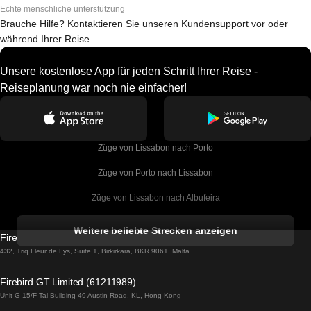
Echte menschliche unterstützung
Brauche Hilfe? Kontaktieren Sie unseren Kundensupport vor oder
während Ihrer Reise.
Unsere kostenlose App für jeden Schritt Ihrer Reise -
Reiseplanung war noch nie einfacher!
Züge von Lissabon nach Porto
Züge von Porto nach Lissabon
Züge von Lissabon nach Albufeira
Züge von Albufeira nach Lissabon
Weitere beliebte Strecken anzeigen
Firebird GT Limited (OC 1451)
Züge von Lissabon nach Lagos
432, Triq Fleur de Lys, Suite 1, Birkirkara, BKR 9061, Malta
Züge von Lagos nach Lissabon
Firebird GT Limited (61211989)
Unit G 15/F Tal Building 49 Austin Road, KL, Hong Kong
Züge von Lissabon nach Madrid