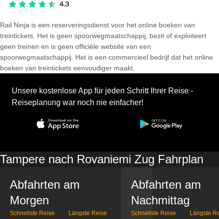
Rail Ninja is een reserveringsdienst voor het online boeken van
treintickets. Het is geen spoorwegmaatschappij, bezit of exploiteert
geen treinen en is geen officiële website van een
spoorwegmaatschappij. Het is een commercieel bedrijf dat het online
boeken van treintickets eenvoudiger maakt.
Unsere kostenlose App für jeden Schritt Ihrer Reise -
Reiseplanung war noch nie einfacher!
Tampere nach Rovaniemi Zug Fahrplan
Abfahrten am
Abfahrten am
Morgen
Nachmittag
Schnellste Reise
Längste Reise
Schnellste Reise
Längste R