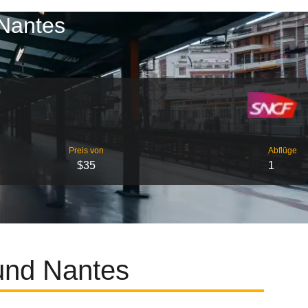
 Nantes
Preis von
Abflüge
$35
1
 und Nantes