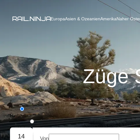
Europa
Asien & Ozeanien
Amerika
Naher Osten
Züge S
Hinfahrt
Rückfahrt
14
Von