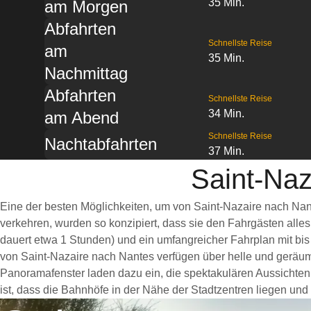
35 Min.
am Morgen
Abfahrten
Schnellste Reise
am
35 Min.
Nachmittag
Abfahrten
Schnellste Reise
34 Min.
am Abend
Schnellste Reise
Nachtabfahrten
37 Min.
Saint-Naz
Eine der besten Möglichkeiten, um von Saint-Nazaire nach Nan
verkehren, wurden so konzipiert, dass sie den Fahrgästen alle
dauert etwa 1 Stunden) und ein umfangreicher Fahrplan mit bis
von Saint-Nazaire nach Nantes verfügen über helle und geräu
Panoramafenster laden dazu ein, die spektakulären Aussichten 
ist, dass die Bahnhöfe in der Nähe der Stadtzentren liegen und