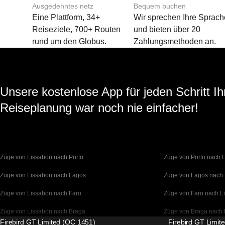
Ausgedehntes netz
Bequem buchen
Eine Plattform, 34+
Wir sprechen Ihre Sprach
Reiseziele, 700+ Routen
und bieten über 20
rund um den Globus.
Zahlungsmethoden an.
Unsere kostenlose App für jeden Schritt Ih
Reiseplanung war noch nie einfacher!
Züge von Lissabon nach Porto
Züge von Porto nach 
Züge von Lissabon nach Lagos
Züge von Lagos nach
Züge von Lissabon nach Faro
Züge von Faro nach L
Züge von Lissabon nach Braga
Züge von Braga nach 
Firebird GT Limited (OC 1451)
Firebird GT Limit