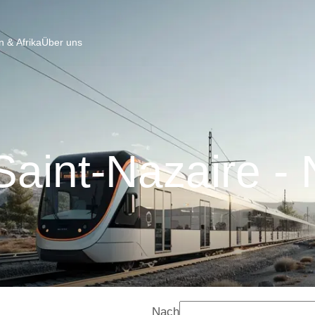
 & Afrika
Über uns
aint-Nazaire -
Nach