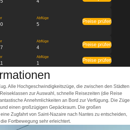
15
4
er
Abflüge
Preise prüfen
30
5
er
Abflüge
Preise prüfen
27
4
er
Abflüge
Preise prüfen
11
1
ormationen
 Zug. Alle Hochgeschwindigkeitszüge, die zwischen den Städten
 Reiseklassen zur Auswahl, schnelle Reisezeiten (die Reise
 fantastische Annehmlichkeiten an Bord zur Verfügung. Die Züge
it und einen großzügigen Gepäckraum. Die großen
r eine Zugfahrt von Saint-Nazaire nach Nantes zu entscheiden,
 die Fortbewegung sehr erleichtert.