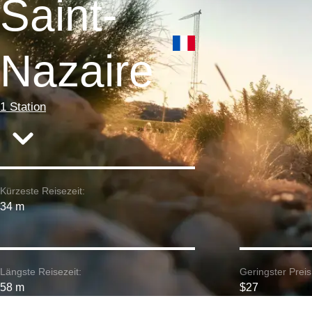
Saint-
Nazaire
1 Station
Kürzeste Reisezeit:
34 m
Längste Reisezeit:
Geringster Preis
58 m
$27