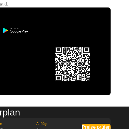
akt.
rplan
er
Abflüge
Preise prüfen