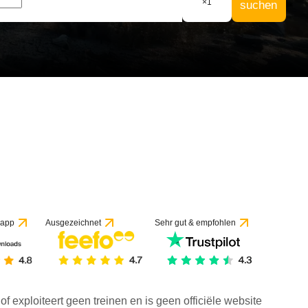
×
1
suchen
f 1 Bewertung
 app
Ausgezeichnet
Sehr gut & empfohlen
f exploiteert geen treinen en is geen officiële website