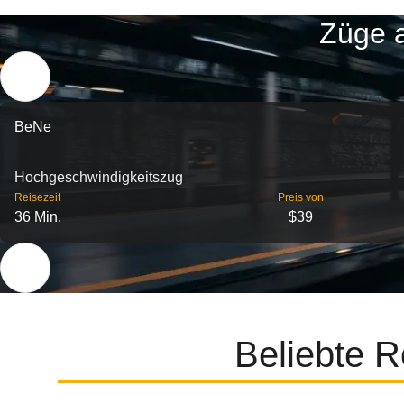
Züge a
BeNe
Hochgeschwindigkeitszug
Reisezeit
Preis von
36 Min.
$39
Beliebte R