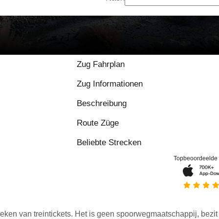
9.3 / 10 basierend au
Zug Fahrplan
Zug Informationen
Beschreibung
Route Züge
Beliebte Strecken
Topbeoordeelde
eken van treintickets. Het is geen spoorwegmaatschappij, bezit o