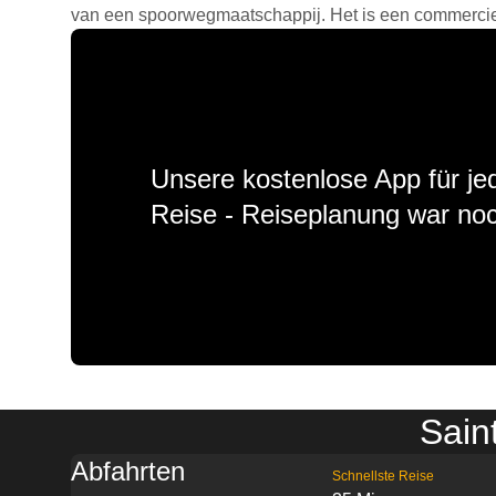
van een spoorwegmaatschappij. Het is een commercieel
Unsere kostenlose App für jed
Reise - Reiseplanung war noc
Sain
Abfahrten
Schnellste Reise