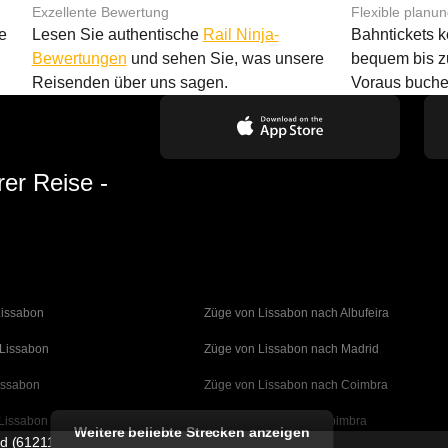
Exzellente Bewertung
Flexible planu
e
Lesen Sie authentische
Rail Ninja-
Bahntickets 
Bewertungen
und sehen Sie, was unsere
bequem bis z
Reisenden über uns sagen.
Voraus buche
rer Reise -
Lissabon
Züge von Lissabon nach Albufeira
 Lissabon
Züge von Lissabon nach Madrid
issabon
Züge von Lissabon nach Coimbra
Lissabon
Züge von Porto nach Coimbra
Weitere beliebte Strecken anzeigen
ed (61211989)