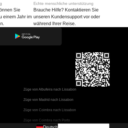
ng
Echte menschliche unterstützung
können Sie
Brauche Hilfe? Kontaktieren Sie
u einem Jahr im
unseren Kundensupport vor oder
n.
während Ihrer Reise.
Züge von Albufeira nach Lissabon
Züge von Madrid nach Lissabon
Züge von Coimbra nach Lissabon
Züge von Coimbra nach Porto
Deutsch