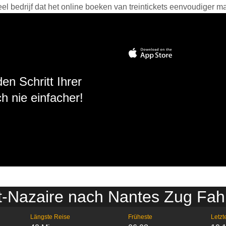
 bedrijf dat het online boeken van treintickets eenvoudiger ma
en Schritt Ihrer
h nie einfacher!
t-Nazaire nach Nantes Zug Fah
Längste Reise
Früheste
Letzt