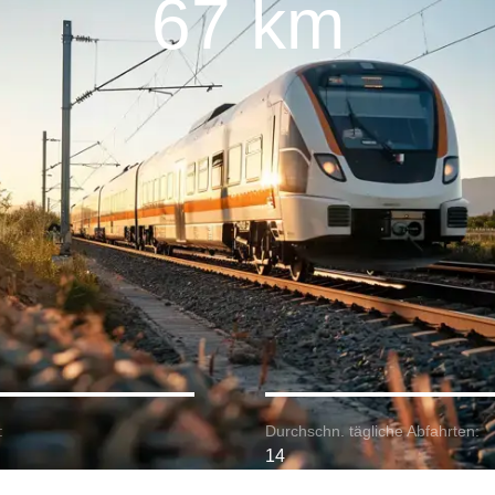
67 km
:
Durchschn. tägliche Abfahrten:
14