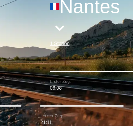
Nantes
1 Station
Erster Zug:
06:08
Letzter Zug:
21:11