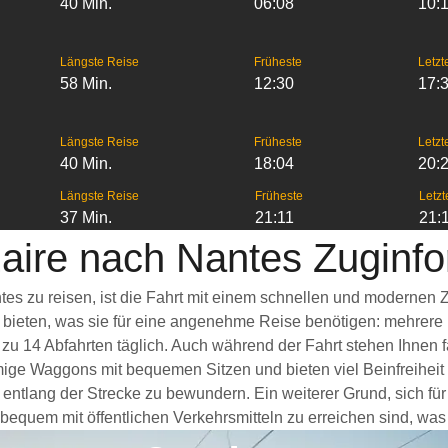
40 Min.
06:08
10:
Längste Reise
Früheste
Letzt
58 Min.
12:30
17:
Längste Reise
Früheste
Letzt
40 Min.
18:04
20:
Längste Reise
Früheste
Letzt
37 Min.
21:11
21:
aire nach Nantes Zuginf
tes zu reisen, ist die Fahrt mit einem schnellen und modernen
s bieten, was sie für eine angenehme Reise benötigen: mehrere
 zu 14 Abfahrten täglich. Auch während der Fahrt stehen Ihnen
mige Waggons mit bequemen Sitzen und bieten viel Beinfreihe
entlang der Strecke zu bewundern. Ein weiterer Grund, sich fü
 bequem mit öffentlichen Verkehrsmitteln zu erreichen sind, was