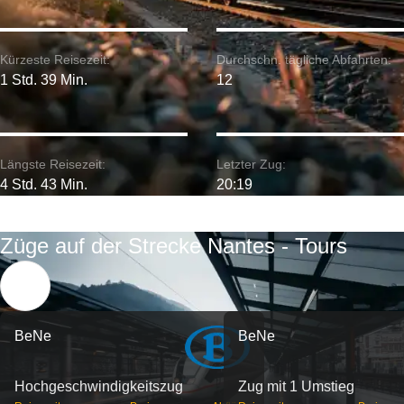
Kürzeste Reisezeit:
Durchschn. tägliche Abfahrten:
1 Std. 39 Min.
12
Längste Reisezeit:
Letzter Zug:
4 Std. 43 Min.
20:19
Züge auf der Strecke Nantes - Tours
BeNe
BeNe
Hochgeschwindigkeitszug
Zug mit 1 Umstieg