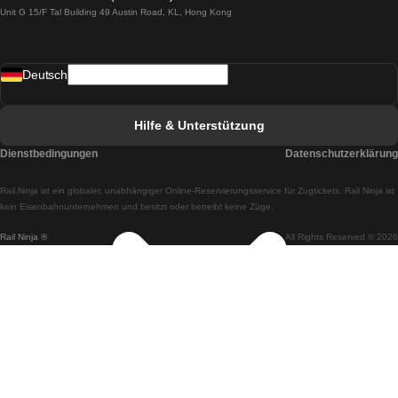
Unit G 15/F Tal Building 49 Austin Road, KL, Hong Kong
Züge von Lissabon nach Madrid
Züge von Madrid nach Lissabon
Deutsch
Züge von Lissabon nach Faro
Züge von Faro nach Lissabon
Hilfe & Unterstützung
Züge von Lissabon nach Coimbra
Dienstbedingungen
Datenschutzerklärung
Züge von Coimbra nach Lissabon
Rail.Ninja ist ein globaler, unabhängiger Online-Reservierungsservice für Zugtickets. Rail Ninja ist
Züge von Lissabon nach Braga
kein Eisenbahnunternehmen und besitzt oder betreibt keine Züge.
Rail Ninja ®
All Rights Reserved © 2026
Züge von Braga nach Lissabon
Züge von Porto nach Coimbra
Züge von Coimbra nach Porto
Züge von Barcelona nach Madrid
Züge von Madrid nach Barcelona