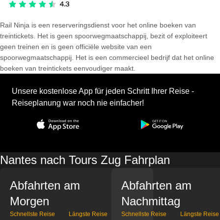
Rail Ninja is een reserveringsdienst voor het online boeken van
treintickets. Het is geen spoorwegmaatschappij, bezit of exploiteert
geen treinen en is geen officiële website van een
spoorwegmaatschappij. Het is een commercieel bedrijf dat het online
boeken van treintickets eenvoudiger maakt.
Unsere kostenlose App für jeden Schritt Ihrer Reise -
Reiseplanung war noch nie einfacher!
Nantes nach Tours Zug Fahrplan
Abfahrten am
Abfahrten am
Morgen
Nachmittag
Schnellste Reise
Längste Reise
Schnellste Reise
Längste Reise