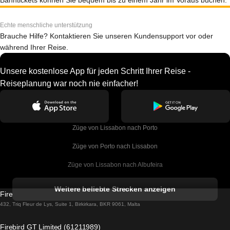
Bahntickets können Sie bequem bis zu einem Jahr im Voraus buchen.
Echte menschliche unterstützung
Brauche Hilfe? Kontaktieren Sie unseren Kundensupport vor oder
während Ihrer Reise.
Unsere kostenlose App für jeden Schritt Ihrer Reise -
Reiseplanung war noch nie einfacher!
Züge von Lissabon nach Porto
Züge von Porto nach Lissabon
Züge von Lissabon nach Albufeira
Züge von Albufeira nach Lissabon
Weitere beliebte Strecken anzeigen
Firebird GT Limited (OC 1451)
Züge von Lissabon nach Lagos
432, Triq Fleur de Lys, Suite 1, Birkirkara, BKR 9061, Malta
Züge von Lagos nach Lissabon
Firebird GT Limited (61211989)