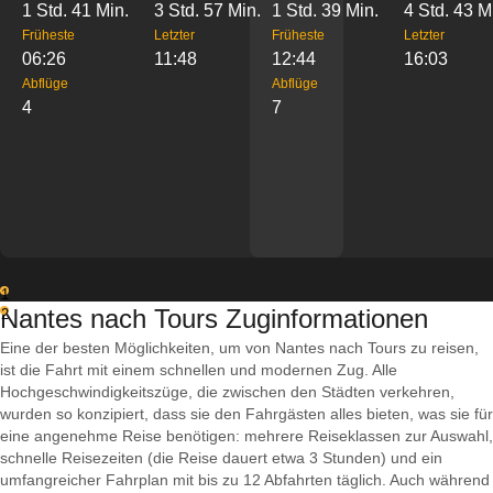
1 Std. 41 Min.
3 Std. 57 Min.
1 Std. 39 Min.
4 Std. 43 M
Früheste
Letzter
Früheste
Letzter
06:26
11:48
12:44
16:03
Abflüge
Abflüge
4
7
1
Nantes nach Tours Zuginformationen
2
Eine der besten Möglichkeiten, um von Nantes nach Tours zu reisen,
ist die Fahrt mit einem schnellen und modernen Zug. Alle
Hochgeschwindigkeitszüge, die zwischen den Städten verkehren,
wurden so konzipiert, dass sie den Fahrgästen alles bieten, was sie für
eine angenehme Reise benötigen: mehrere Reiseklassen zur Auswahl,
schnelle Reisezeiten (die Reise dauert etwa 3 Stunden) und ein
umfangreicher Fahrplan mit bis zu 12 Abfahrten täglich. Auch während