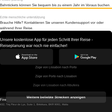
Bahntickets können Sie bequem bis zu einem Jahr im Voraus buchen.
Echte menschliche unterstützung
Brauche Hilfe? Kontaktieren Sie unseren Kundensupport vor oder
während Ihrer Reise.
Unsere kostenlose App für jeden Schritt Ihrer Reise -
Reiseplanung war noch nie einfacher!
Züge von Lissabon nach Porto
Züge von Porto nach Lissabon
Züge von Lissabon nach Albufeira
Züge von Albufeira nach Lissabon
Weitere beliebte Strecken anzeigen
Firebird GT Limited (OC 1451)
Züge von Lissabon nach Lagos
432, Triq Fleur de Lys, Suite 1, Birkirkara, BKR 9061, Malta