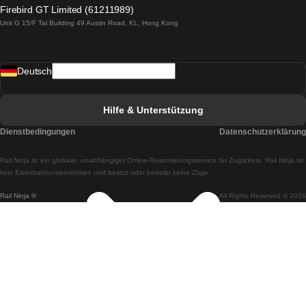
Züge von Lagos nach Lissabon
Firebird GT Limited (61211989)
Unit G 15/F Tal Building 49 Austin Road, KL, Hong Kong
Züge von Lissabon nach Madrid
Züge von Madrid nach Lissabon
Deutsch
Züge von Lissabon nach Faro
Züge von Faro nach Lissabon
Hilfe & Unterstützung
Züge von Lissabon nach Coimbra
Dienstbedingungen
Datenschutzerklärung
Züge von Coimbra nach Lissabon
Rail.Ninja ist ein globaler, unabhängiger Online-Reservierungsservice für Zugtickets. Rail Ninja ist
Züge von Lissabon nach Braga
kein Eisenbahnunternehmen und besitzt oder betreibt keine Züge.
Rail Ninja ®
All Rights Reserved © 2026
Züge von Braga nach Lissabon
Züge von Porto nach Coimbra
Züge von Coimbra nach Porto
Züge von Barcelona nach Madrid
Züge von Madrid nach Barcelona