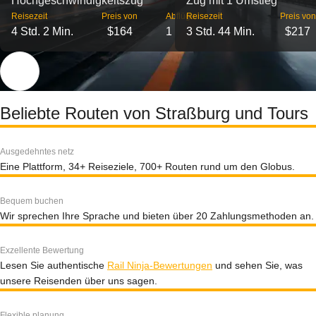
Hochgeschwindigkeitszug
Zug mit 1 Umstieg
Reisezeit
Preis von
Abflüge
Reisezeit
Preis von
4 Std. 2 Min.
$164
1
3 Std. 44 Min.
$217
Beliebte Routen von Straßburg und Tours
Ausgedehntes netz
Eine Plattform, 34+ Reiseziele, 700+ Routen rund um den Globus.
Bequem buchen
Wir sprechen Ihre Sprache und bieten über 20 Zahlungsmethoden an.
Exzellente Bewertung
Lesen Sie authentische
Rail Ninja-Bewertungen
und sehen Sie, was
unsere Reisenden über uns sagen.
Flexible planung