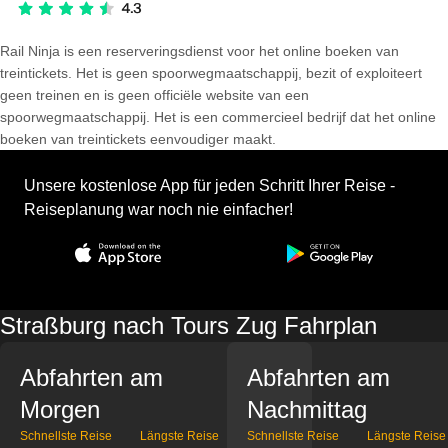
Rail Ninja is een reserveringsdienst voor het online boeken van
treintickets. Het is geen spoorwegmaatschappij, bezit of exploiteert
geen treinen en is geen officiële website van een
spoorwegmaatschappij. Het is een commercieel bedrijf dat het online
boeken van treintickets eenvoudiger maakt.
Unsere kostenlose App für jeden Schritt Ihrer Reise -
Reiseplanung war noch nie einfacher!
Straßburg nach Tours Zug Fahrplan
Abfahrten am
Abfahrten am
Morgen
Nachmittag
Schnellste Reise
Längste Reise
Schnellste Reise
Längste Reise