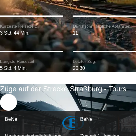
Kürzeste Reisezeit:
Durchschn. tägliche Abfahrten:
3 Std. 44 Min.
11
Längste Reisezeit:
Letzter Zug:
5 Std. 4 Min.
20:30
Züge auf der Strecke Straßburg - Tours
BeNe
BeNe