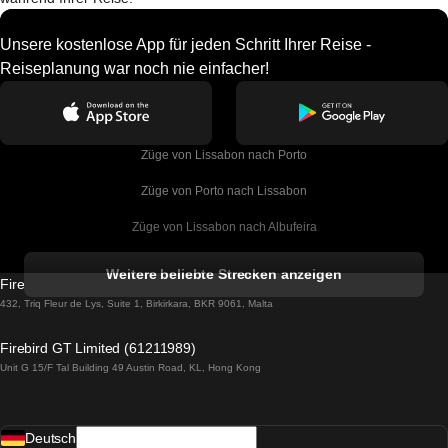
Unsere kostenlose App für jeden Schritt Ihrer Reise -
Reiseplanung war noch nie einfacher!
Züge von Lissabon nach Porto
Züge von Porto nach Lissabon
Züge von Lissabon nach Albufeira
Züge von Albufeira nach Lissabon
Weitere beliebte Strecken anzeigen
Firebird GT Limited (OC 1451)
Züge von Lissabon nach Lagos
432, Triq Fleur de Lys, Suite 1, Birkirkara, BKR 9061, Malta
Züge von Lagos nach Lissabon
Firebird GT Limited (61211989)
Unit G 15/F Tal Building 49 Austin Road, KL, Hong Kong
Züge von Lissabon nach Madrid
Züge von Madrid nach Lissabon
Deutsch
Züge von Lissabon nach Faro