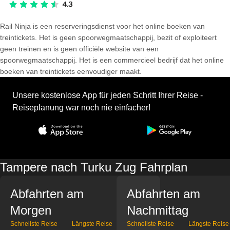
Rail Ninja is een reserveringsdienst voor het online boeken van
treintickets. Het is geen spoorwegmaatschappij, bezit of exploiteert
geen treinen en is geen officiële website van een
spoorwegmaatschappij. Het is een commercieel bedrijf dat het online
boeken van treintickets eenvoudiger maakt.
Unsere kostenlose App für jeden Schritt Ihrer Reise -
Reiseplanung war noch nie einfacher!
Tampere nach Turku Zug Fahrplan
Abfahrten am
Abfahrten am
Morgen
Nachmittag
Schnellste Reise
Längste Reise
Schnellste Reise
Längste Reise