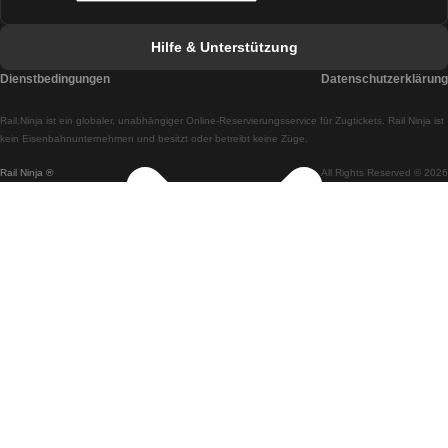
Züge von Faro nach Lissabon
Hilfe & Unterstützung
Züge von Lissabon nach Coimbra
Dienstbedingungen
Datenschutzerklärung
Züge von Coimbra nach Lissabon
Rail.Ninja ist ein globaler, unabhängiger Online-Reservierungsservice für Zugtickets. Rail Ninja ist
Züge von Lissabon nach Braga
kein Eisenbahnunternehmen und besitzt oder betreibt keine Züge.
Rail Ninja ®
All Rights Reserved © 2026
Züge von Braga nach Lissabon
Züge von Porto nach Coimbra
Züge von Coimbra nach Porto
Züge von Barcelona nach Madrid
Züge von Madrid nach Barcelona
Züge von Barcelona nach Valencia
Züge von Valencia nach Barcelona
Züge von Barcelona nach Paris