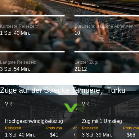
Kürzeste Reisezeit:
Durchschn. tägliche Abfahrten:
1 Std. 40 Min.
10
Längste Reisezeit:
Letzter Zug:
3 Std. 54 Min.
21:12
Züge auf der Strecke Tampere - Turku
VR
VR
Hochgeschwindigkeitszug
Zug mit 1 Umstieg
Reisezeit
Preis von
Abflüge
Reisezeit
Preis von
1 Std. 40 Min.
$41
7
3 Std. 39 Min.
$66