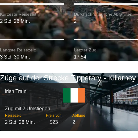
Kürzeste Reisezeit:
Durchschn. tägliche Abfahrten:
2 Std. 26 Min.
2
Längste Reisezeit:
Letzter Zug:
3 Std. 30 Min.
17:54
Züge auf der Strecke Tipperary - Killarney
Irish Train
Zug mit 2 Umstiegen
Reisezeit
Preis von
Abflüge
2 Std. 26 Min.
$23
2