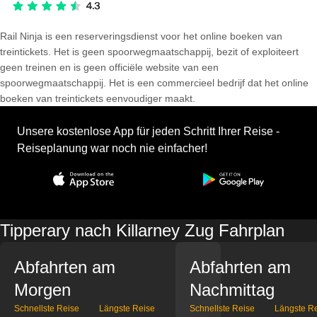
Rail Ninja is een reserveringsdienst voor het online boeken van
treintickets. Het is geen spoorwegmaatschappij, bezit of exploiteert
geen treinen en is geen officiële website van een
spoorwegmaatschappij. Het is een commercieel bedrijf dat het online
boeken van treintickets eenvoudiger maakt.
Unsere kostenlose App für jeden Schritt Ihrer Reise -
Reiseplanung war noch nie einfacher!
Tipperary nach Killarney Zug Fahrplan
Abfahrten am
Abfahrten am
Morgen
Nachmittag
Schnellste Reise
Längste Reise
Schnellste Reise
Längste R