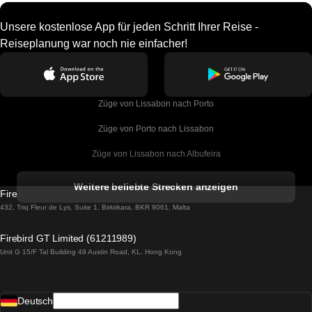
Unsere kostenlose App für jeden Schritt Ihrer Reise -
Reiseplanung war noch nie einfacher!
Züge von Lissabon nach Porto
Züge von Porto nach Lissabon
Züge von Lissabon nach Albufeira
Züge von Albufeira nach Lissabon
Weitere beliebte Strecken anzeigen
Firebird GT Limited (OC 1451)
Züge von Lissabon nach Lagos
432, Triq Fleur de Lys, Suite 1, Birkirkara, BKR 9061, Malta
Züge von Lagos nach Lissabon
Firebird GT Limited (61211989)
Unit G 15/F Tal Building 49 Austin Road, KL, Hong Kong
Züge von Lissabon nach Madrid
Züge von Madrid nach Lissabon
Deutsch
Züge von Lissabon nach Faro