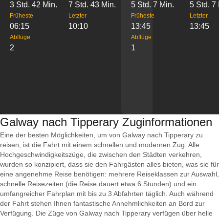
3 Std. 42 Min.
7 Std. 43 Min.
5 Std. 7 Min.
5 Std. 7
Früheste
Letzter
Früheste
Letzter
06:15
10:10
13:45
13:45
Abflüge
Abflüge
2
1
Galway nach Tipperary Zuginformationen
Eine der besten Möglichkeiten, um von Galway nach Tipperary zu
reisen, ist die Fahrt mit einem schnellen und modernen Zug. Alle
Hochgeschwindigkeitszüge, die zwischen den Städten verkehren,
wurden so konzipiert, dass sie den Fahrgästen alles bieten, was sie für
eine angenehme Reise benötigen: mehrere Reiseklassen zur Auswahl,
schnelle Reisezeiten (die Reise dauert etwa 6 Stunden) und ein
umfangreicher Fahrplan mit bis zu 3 Abfahrten täglich. Auch während
der Fahrt stehen Ihnen fantastische Annehmlichkeiten an Bord zur
Verfügung. Die Züge von Galway nach Tipperary verfügen über helle