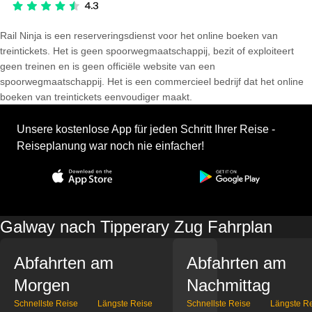
Rail Ninja is een reserveringsdienst voor het online boeken van
treintickets. Het is geen spoorwegmaatschappij, bezit of exploiteert
geen treinen en is geen officiële website van een
spoorwegmaatschappij. Het is een commercieel bedrijf dat het online
boeken van treintickets eenvoudiger maakt.
Unsere kostenlose App für jeden Schritt Ihrer Reise -
Reiseplanung war noch nie einfacher!
Galway nach Tipperary Zug Fahrplan
Abfahrten am
Abfahrten am
Morgen
Nachmittag
Schnellste Reise
Längste Reise
Schnellste Reise
Längste R