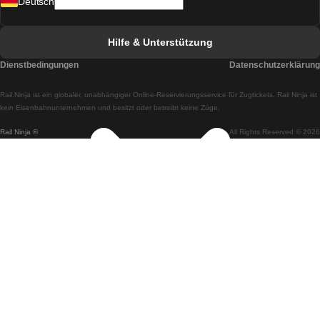
Deutsch
Züge von Lissabon nach Faro
Züge von Faro nach Lissabon
Hilfe & Unterstützung
Züge von Lissabon nach Coimbra
Dienstbedingungen
Datenschutzerklärung
Züge von Coimbra nach Lissabon
Rail.Ninja ist ein globaler, unabhängiger Online-Reservierungsservice für Zugtickets. Rail Ninja ist
Züge von Lissabon nach Braga
kein Eisenbahnunternehmen und besitzt oder betreibt keine Züge.
Rail Ninja ®
All Rights Reserved © 2026
Züge von Braga nach Lissabon
Züge von Porto nach Coimbra
Züge von Coimbra nach Porto
Züge von Barcelona nach Madrid
Züge von Madrid nach Barcelona
Züge von Barcelona nach Valencia
Züge von Valencia nach Barcelona
Züge von Barcelona nach Paris