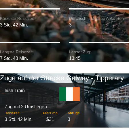
Kürzeste Reisezeit:
Durchschn. tägliche Abfahrten:
3 Std. 42 Min.
3
Längste Reisezeit:
Letzter Zug:
7 Std. 43 Min.
13:45
Züge auf der Strecke Galway - Tipperary
Irish Train
Zug mit 2 Umstiegen
Reisezeit
Preis von
Abflüge
3 Std. 42 Min.
$31
3