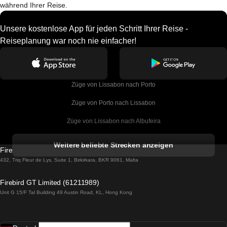
während Ihrer Reise.
Unsere kostenlose App für jeden Schritt Ihrer Reise -
Reiseplanung war noch nie einfacher!
Züge von Lissabon nach Porto
Züge von Porto nach Lissabon
Züge von Lissabon nach Albufeira
Züge von Albufeira nach Lissabon
Weitere beliebte Strecken anzeigen
Firebird GT Limited (OC 1451)
Züge von Lissabon nach Lagos
432, Triq Fleur de Lys, Suite 1, Birkirkara, BKR 9061, Malta
Züge von Lagos nach Lissabon
Firebird GT Limited (61211989)
Unit G 15/F Tal Building 49 Austin Road, KL, Hong Kong
Züge von Lissabon nach Madrid
Züge von Madrid nach Lissabon