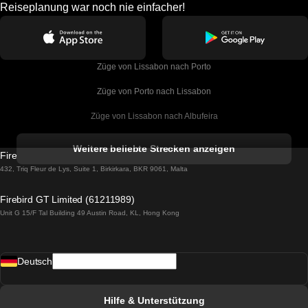
Reiseplanung war noch nie einfacher!
Züge von Lissabon nach Porto
Züge von Porto nach Lissabon
Züge von Lissabon nach Albufeira
Züge von Albufeira nach Lissabon
Weitere beliebte Strecken anzeigen
Firebird GT Limited (OC 1451)
Züge von Lissabon nach Lagos
432, Triq Fleur de Lys, Suite 1, Birkirkara, BKR 9061, Malta
Züge von Lagos nach Lissabon
Firebird GT Limited (61211989)
Unit G 15/F Tal Building 49 Austin Road, KL, Hong Kong
Züge von Lissabon nach Madrid
Züge von Madrid nach Lissabon
Deutsch
Züge von Lissabon nach Faro
Züge von Faro nach Lissabon
Hilfe & Unterstützung