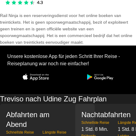
Rail Ninja is een reserveringsdienst voor het online boeken van
treintickets. Het is geen spoorwegmaatschappij, bezit of exploiteert
geen treinen en is geen officiële website van een
spoorwegmaatschappij. Het is een commercieel bedrijf dat het online
boeken van treintickets eenvoudiger maakt.
Unsere kostenlose App für jeden Schritt Ihrer Reise -
Reiseplanung war noch nie einfacher!
Treviso nach Udine Zug Fahrplan
Abfahrten am
Nachtabfahrten
Abend
Schnellste Reise
Längste R
1 Std. 8 Min.
1 Std. 8
Schnellste Reise
Längste Reise