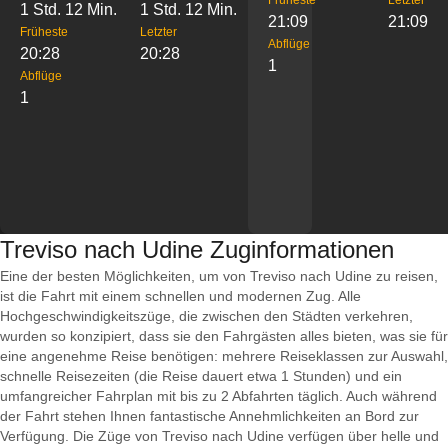
Früheste
Letzter
1 Std. 12 Min.
1 Std. 12 Min.
21:09
21:09
Früheste
Letzter
Abflüge
20:28
20:28
1
Abflüge
1
Treviso nach Udine Zuginformationen
Eine der besten Möglichkeiten, um von Treviso nach Udine zu reisen,
ist die Fahrt mit einem schnellen und modernen Zug. Alle
Hochgeschwindigkeitszüge, die zwischen den Städten verkehren,
wurden so konzipiert, dass sie den Fahrgästen alles bieten, was sie für
eine angenehme Reise benötigen: mehrere Reiseklassen zur Auswahl,
schnelle Reisezeiten (die Reise dauert etwa 1 Stunden) und ein
umfangreicher Fahrplan mit bis zu 2 Abfahrten täglich. Auch während
der Fahrt stehen Ihnen fantastische Annehmlichkeiten an Bord zur
Verfügung. Die Züge von Treviso nach Udine verfügen über helle und