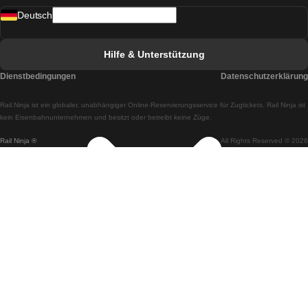
Deutsch
Züge von Lissabon nach Faro
Züge von Faro nach Lissabon
Hilfe & Unterstützung
Züge von Lissabon nach Coimbra
Dienstbedingungen
Datenschutzerklärung
Züge von Coimbra nach Lissabon
Rail.Ninja ist ein globaler, unabhängiger Online-Reservierungsservice für Zugtickets. Rail Ninja ist
Züge von Lissabon nach Braga
kein Eisenbahnunternehmen und besitzt oder betreibt keine Züge.
Rail Ninja ®
All Rights Reserved © 2026
Züge von Braga nach Lissabon
Züge von Porto nach Coimbra
Züge von Coimbra nach Porto
Züge von Barcelona nach Madrid
Züge von Madrid nach Barcelona
Züge von Barcelona nach Valencia
Züge von Valencia nach Barcelona