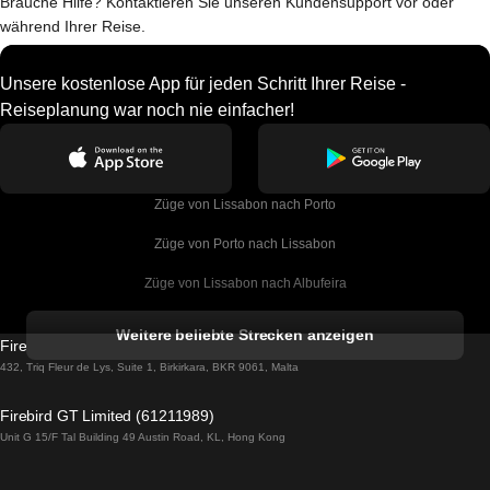
Brauche Hilfe? Kontaktieren Sie unseren Kundensupport vor oder
während Ihrer Reise.
Unsere kostenlose App für jeden Schritt Ihrer Reise -
Reiseplanung war noch nie einfacher!
Züge von Lissabon nach Porto
Züge von Porto nach Lissabon
Züge von Lissabon nach Albufeira
Züge von Albufeira nach Lissabon
Weitere beliebte Strecken anzeigen
Firebird GT Limited (OC 1451)
Züge von Lissabon nach Lagos
432, Triq Fleur de Lys, Suite 1, Birkirkara, BKR 9061, Malta
Züge von Lagos nach Lissabon
Firebird GT Limited (61211989)
Unit G 15/F Tal Building 49 Austin Road, KL, Hong Kong
Züge von Lissabon nach Madrid
Züge von Madrid nach Lissabon