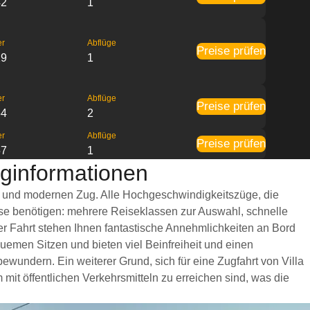
42
1
er
Abflüge
Preise prüfen
29
1
er
Abflüge
Preise prüfen
54
2
er
Abflüge
Preise prüfen
57
1
uginformationen
len und modernen Zug. Alle Hochgeschwindigkeitszüge, die
ise benötigen: mehrere Reiseklassen zur Auswahl, schnelle
er Fahrt stehen Ihnen fantastische Annehmlichkeiten an Bord
emen Sitzen und bieten viel Beinfreiheit und einen
undern. Ein weiterer Grund, sich für eine Zugfahrt von Villa
it öffentlichen Verkehrsmitteln zu erreichen sind, was die