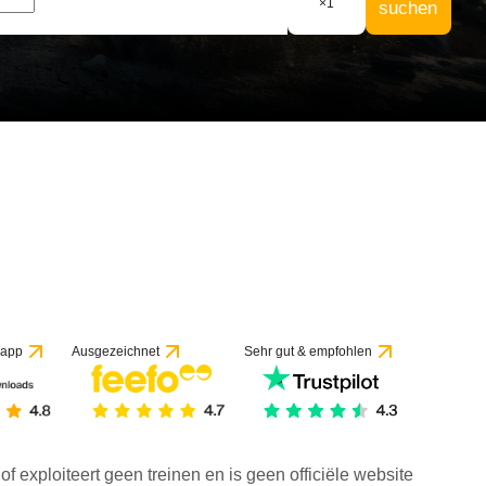
×
1
suchen
 app
Ausgezeichnet
Sehr gut & empfohlen
f exploiteert geen treinen en is geen officiële website