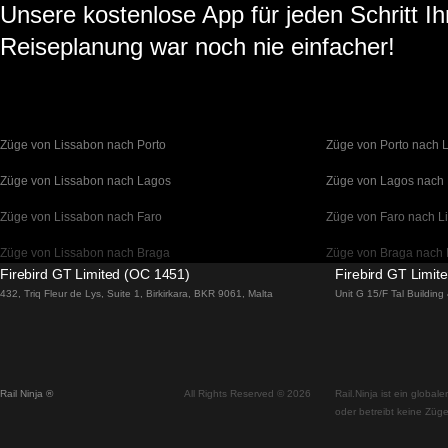
Unsere kostenlose App für jeden Schritt Ih
Reiseplanung war noch nie einfacher!
Züge von Lissabon nach Porto
Züge von Porto nach 
Züge von Lissabon nach Lagos
Züge von Lagos nach
Züge von Lissabon nach Faro
Züge von Faro nach L
Züge von Lissabon nach Braga
Züge von Braga nach 
Firebird GT Limited (OC 1451)
Firebird GT Limit
Züge von Barcelona nach Madrid
Züge von Madrid nach
432, Triq Fleur de Lys, Suite 1, Birkirkara, BKR 9061, Malta
Unit G 15/F Tal Buildin
Züge von Barcelona nach Paris
Züge von Paris nach 
Züge von Barcelona nach San Sebastian
Züge von San Sebasti
Rail Ninja ®
All Rights Reserved © 2026
Rail.Ninja ist ein globa
Züge von Madrid nach Sevilla
Züge von Sevilla nach
oder betreibt keine Züge
Züge von Madrid nach Valencia
Züge von Valencia na