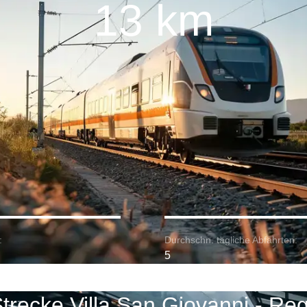
13 km
:
Durchschn. tägliche Abfahrten:
5
trecke Villa San Giovanni - Reg