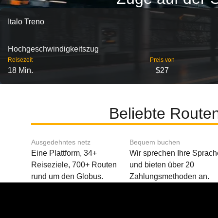
Italo Treno
Hochgeschwindigkeitszug
Reisezeit
Preis von
18 Min.
$27
Beliebte Routen
Ausgedehntes netz
Bequem buchen
Eine Plattform, 34+
Wir sprechen Ihre Sprach
Reiseziele, 700+ Routen
und bieten über 20
rund um den Globus.
Zahlungsmethoden an.