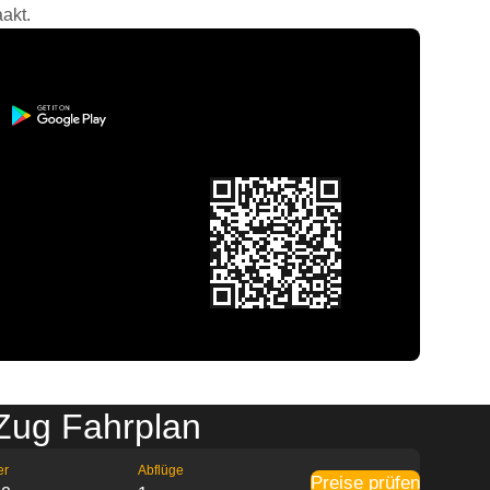
akt.
 Zug Fahrplan
er
Abflüge
Preise prüfen