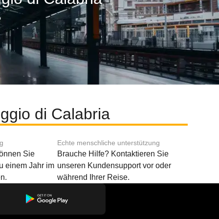
ggio di Calabria
ng
Echte menschliche unterstützung
können Sie
Brauche Hilfe? Kontaktieren Sie
u einem Jahr im
unseren Kundensupport vor oder
n.
während Ihrer Reise.