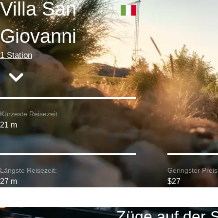
Villa San
Giovanni
1 Station
Kürzeste Reisezeit:
21 m
Längste Reisezeit:
Geringster Preis
27 m
$27
Züge auf der S