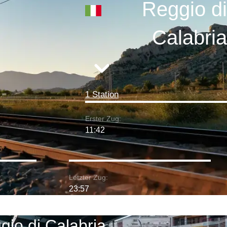
Reggio di
Calabria
1 Station
Erster Zug:
11:42
Letzter Zug:
23:57
gio di Calabria