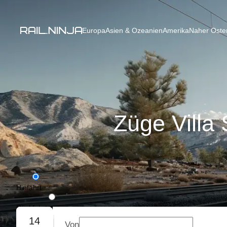
Europa
Asien & Ozeanien
Amerika
Naher Osten
Züge Villa 
Hinfahrt
Rückfahrt
14
Von