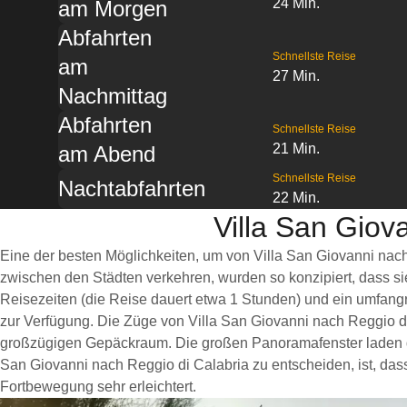
24 Min.
am Morgen
Abfahrten
Schnellste Reise
am
27 Min.
Nachmittag
Abfahrten
Schnellste Reise
21 Min.
am Abend
Schnellste Reise
Nachtabfahrten
22 Min.
Villa San Giov
Eine der besten Möglichkeiten, um von Villa San Giovanni nach
zwischen den Städten verkehren, wurden so konzipiert, dass s
Reisezeiten (die Reise dauert etwa 1 Stunden) und ein umfangr
zur Verfügung. Die Züge von Villa San Giovanni nach Reggio d
großzügigen Gepäckraum. Die großen Panoramafenster laden dazu
San Giovanni nach Reggio di Calabria zu entscheiden, ist, dass
Fortbewegung sehr erleichtert.