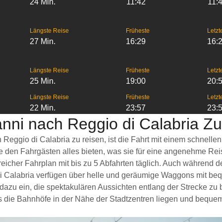
24 Min.
11:42
11:
Längste Reise
Früheste
Letzt
27 Min.
16:29
16:
Längste Reise
Früheste
Letzt
25 Min.
19:00
20:
Längste Reise
Früheste
Letzt
22 Min.
23:57
23:
anni nach Reggio di Calabria Z
 Reggio di Calabria zu reisen, ist die Fahrt mit einem schnel
ie den Fahrgästen alles bieten, was sie für eine angenehme Re
eicher Fahrplan mit bis zu 5 Abfahrten täglich. Auch während d
i Calabria verfügen über helle und geräumige Waggons mit bequ
 ein, die spektakulären Aussichten entlang der Strecke zu bew
 die Bahnhöfe in der Nähe der Stadtzentren liegen und bequem m