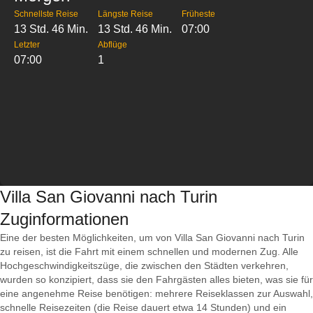
Schnellste Reise
Längste Reise
Früheste
13 Std. 46 Min.
13 Std. 46 Min.
07:00
Letzter
Abflüge
07:00
1
Villa San Giovanni nach Turin
Zuginformationen
Eine der besten Möglichkeiten, um von Villa San Giovanni nach Turin
zu reisen, ist die Fahrt mit einem schnellen und modernen Zug. Alle
Hochgeschwindigkeitszüge, die zwischen den Städten verkehren,
wurden so konzipiert, dass sie den Fahrgästen alles bieten, was sie für
eine angenehme Reise benötigen: mehrere Reiseklassen zur Auswahl,
schnelle Reisezeiten (die Reise dauert etwa 14 Stunden) und ein