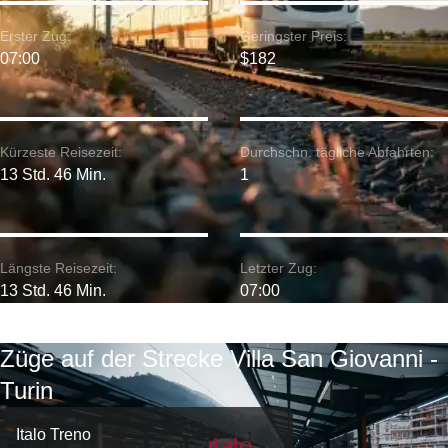
Erster Zug:
Geringster Preis:
07:00
$182
Kürzeste Reisezeit:
Durchschn. tägliche Abfahrten:
13 Std. 46 Min.
1
Längste Reisezeit:
Letzter Zug:
13 Std. 46 Min.
07:00
Züge auf der Strecke Villa San Giovanni -
Turin
Italo Treno