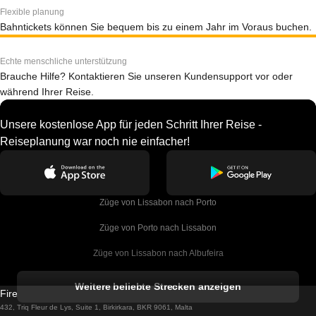
Flexible planung
Bahntickets können Sie bequem bis zu einem Jahr im Voraus buchen.
Echte menschliche unterstützung
Brauche Hilfe? Kontaktieren Sie unseren Kundensupport vor oder
während Ihrer Reise.
Unsere kostenlose App für jeden Schritt Ihrer Reise -
Reiseplanung war noch nie einfacher!
Züge von Lissabon nach Porto
Züge von Porto nach Lissabon
Züge von Lissabon nach Albufeira
Züge von Albufeira nach Lissabon
Weitere beliebte Strecken anzeigen
Firebird GT Limited (OC 1451)
Züge von Lissabon nach Lagos
432, Triq Fleur de Lys, Suite 1, Birkirkara, BKR 9061, Malta