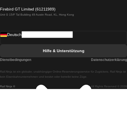
Züge von Lagos nach Lissabon
Firebird GT Limited (61211989)
Unit G 15/F Tal Building 49 Austin Road, KL, Hong Kong
Züge von Lissabon nach Madrid
Züge von Madrid nach Lissabon
Deutsch
Züge von Lissabon nach Faro
Züge von Faro nach Lissabon
Hilfe & Unterstützung
Züge von Lissabon nach Coimbra
Dienstbedingungen
Datenschutzerklärung
Züge von Coimbra nach Lissabon
Rail.Ninja ist ein globaler, unabhängiger Online-Reservierungsservice für Zugtickets. Rail Ninja ist
Züge von Lissabon nach Braga
kein Eisenbahnunternehmen und besitzt oder betreibt keine Züge.
Rail Ninja ®
All Rights Reserved © 2026
Züge von Braga nach Lissabon
Züge von Porto nach Coimbra
Züge von Coimbra nach Porto
Züge von Barcelona nach Madrid