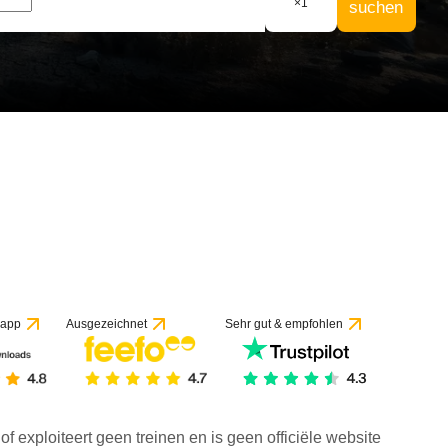
×
1
suchen
 app
Ausgezeichnet
Sehr gut & empfohlen
f exploiteert geen treinen en is geen officiële website