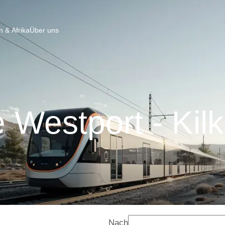
 & Afrika
Über uns
 Westport - Kil
Nach