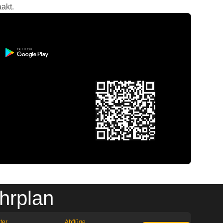
akt.
hrplan
ter
Abflüge