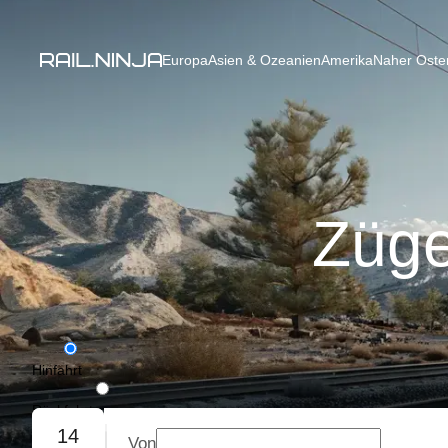
Europa
Asien & Ozeanien
Amerika
Naher Osten
Züge
Hinfahrt
Rückfahrt
14
Von