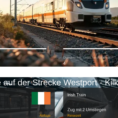
:
Durchschn. tägliche Abfahrten:
4
 auf der Strecke Westport - Kil
Irish Train
Zug mit 2 Umstiegen
Abflüge
Reisezeit