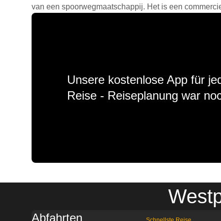
van een spoorwegmaatschappij. Het is een commercieel
Unsere kostenlose App für jed
Reise - Reiseplanung war noc
Westp
Abfahrten
Schnellste Reise