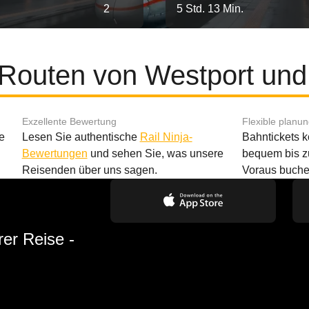
2
5 Std. 13 Min.
 Routen von Westport und
Exzellente Bewertung
Flexible planu
e
Lesen Sie authentische
Rail Ninja-
Bahntickets 
Bewertungen
und sehen Sie, was unsere
bequem bis z
Reisenden über uns sagen.
Voraus buche
rer Reise -