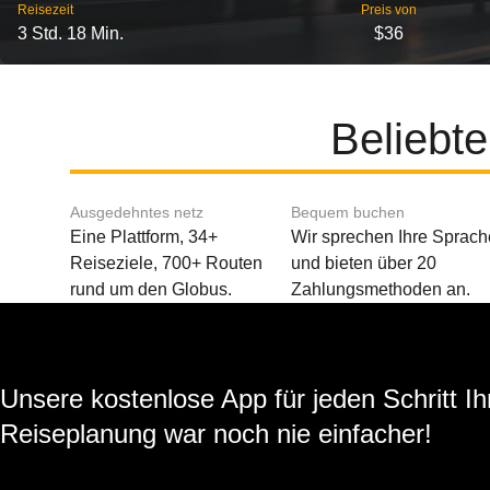
Reisezeit
Preis von
3 Std. 18 Min.
$36
Beliebt
Ausgedehntes netz
Bequem buchen
Eine Plattform, 34+
Wir sprechen Ihre Sprach
Reiseziele, 700+ Routen
und bieten über 20
rund um den Globus.
Zahlungsmethoden an.
Unsere kostenlose App für jeden Schritt Ih
Reiseplanung war noch nie einfacher!