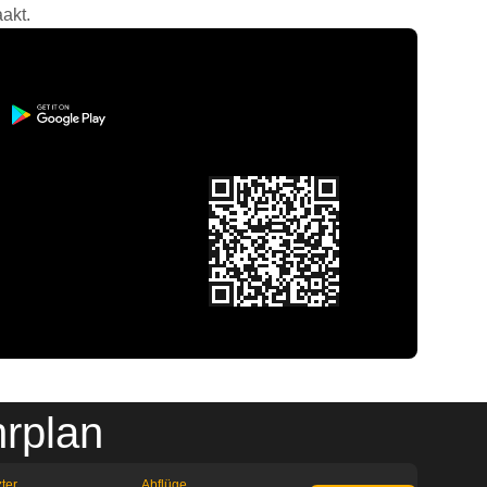
akt.
rplan
ter
Abflüge