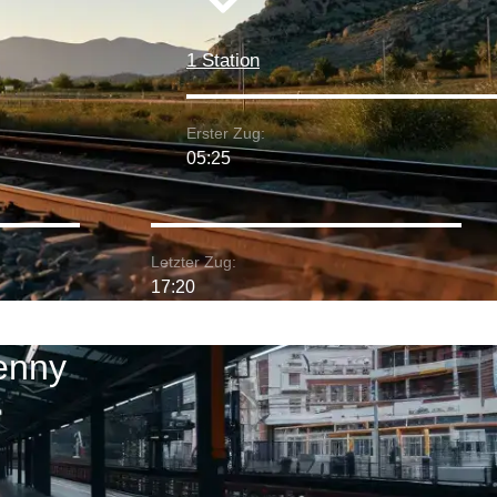
1 Station
Erster Zug:
05:25
Letzter Zug:
17:20
kenny