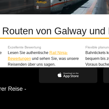
Abflüge
8
e Routen von Galway und 
Exzellente Bewertung
Flexible planu
e
Lesen Sie authentische
Rail Ninja-
Bahntickets 
Bewertungen
und sehen Sie, was unsere
bequem bis z
Reisenden über uns sagen.
Voraus buche
rer Reise -