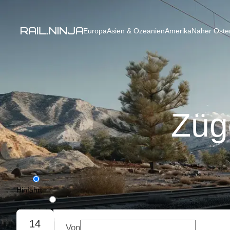
Europa
Asien & Ozeanien
Amerika
Naher Osten
Züg
Hinfahrt
Rückfahrt
14
Von