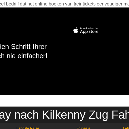
 bedrijf dat het online boeken van treintickets eenvoudiger ma
en Schritt Ihrer
h nie einfacher!
ay nach Kilkenny Zug Fah
Längste Reise
Früheste
Letz