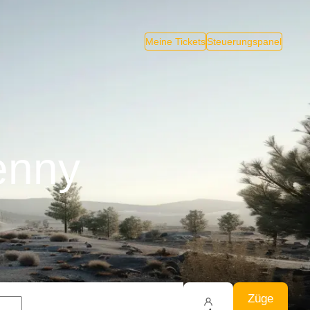
Meine Tickets
Steuerungspanel
enny
Züge