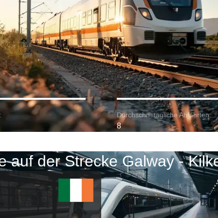
:
Durchschn. tägliche Abfahrten:
8
 auf der Strecke Galway - Kil