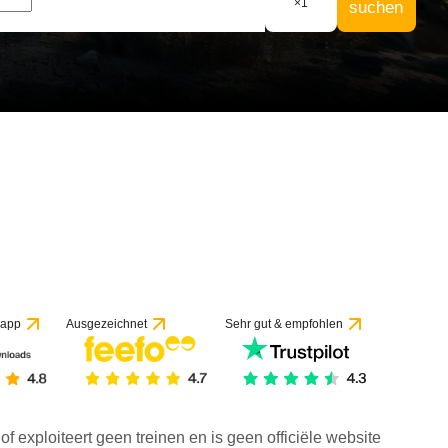
×
1
suchen
 app
Ausgezeichnet
Sehr gut & empfohlen
f exploiteert geen treinen en is geen officiële website