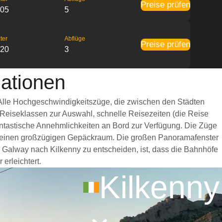
Preise prüfen
:05
5
ter
Abflüge
Preise prüfen
:20
3
ationen
 Alle Hochgeschwindigkeitszüge, die zwischen den Städten
 Reiseklassen zur Auswahl, schnelle Reisezeiten (die Reise
fantastische Annehmlichkeiten an Bord zur Verfügung. Die Züge
nd einen großzügigen Gepäckraum. Die großen Panoramafenster
n Galway nach Kilkenny zu entscheiden, ist, dass die Bahnhöfe
erleichtert.
Kilkenny