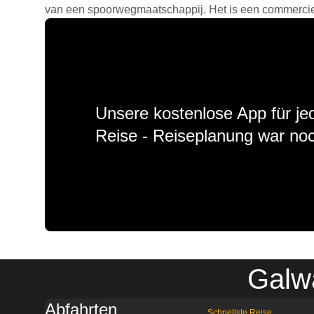
van een spoorwegmaatschappij. Het is een commercieel
Unsere kostenlose App für jed
Reise - Reiseplanung war noc
Galw
Abfahrten
Schnellste Reise