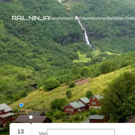
Europa
Asien & Ozeanien
Amerika
Naher Osten
Hinfahrt
Rückfahrt
13
Von