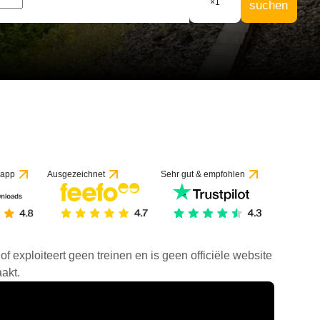
×
1
suchen
 app
Ausgezeichnet
Sehr gut & empfohlen
f exploiteert geen treinen en is geen officiële website
akt.