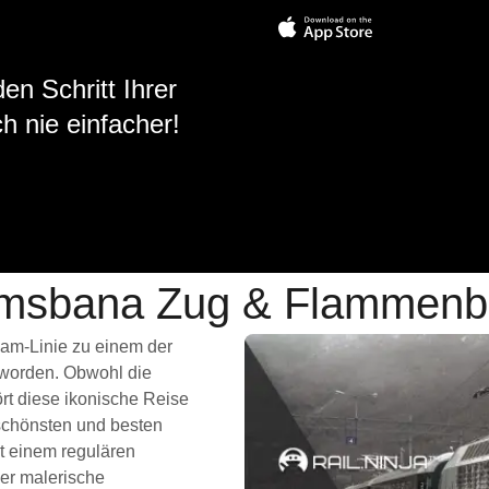
en Schritt Ihrer
h nie einfacher!
msbana Zug & Flammen
Flam-Linie zu einem der
worden. Obwohl die
rt diese ikonische Reise
schönsten und besten
t einem regulären
er malerische