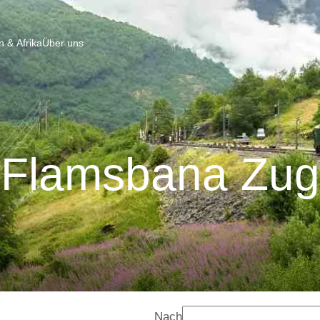
 & Afrika
Über uns
Flamsbana Zug
Nach