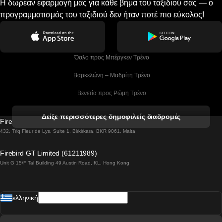
Η δωρεάν εφαρμογή μας για κάθε βήμα του ταξιδιού σας — ο
προγραμματισμός του ταξιδιού δεν ήταν ποτέ πιο εύκολος!
 Όσλο προς Μπέργκεν Tρένο
 Βαρκελώνη – Μαδρίτη Tρένο
 Βενετία προς Ρώμη Τρένο
 Βενετία προς Φλωρεντία Τρένο
Δείξε περισσότερες δημοφιλείς διαδρομές
Firebird GT Limited (OC 1451)
 Βιέννη προς Σάλτσμπουργκ Τρένα
432, Triq Fleur de Lys, Suite 1, Birkirkara, BKR 9061, Malta
 Βουδαπέστη προς Μπρατισλάβα Τρένα
Firebird GT Limited (61211989)
Unit G 15/F Tal Building 49 Austin Road, KL, Hong Kong
 Βουδαπέστη προς Πράγα Tρένο
 Βουδαπέστη – Βιέννη Tρένο
ελληνική
 Γκουανγκτζού προς Σεούλ Τρένα
 Ελσίνκι προς Ροβανιέμι Τρένο