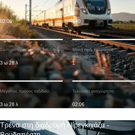
Η νωρίτερη αναχώρηση:
Χαμηλότερη τιμή:
02:06
$40
Συντομότερος χρόνος ταξιδιού:
Μέση τιμή. ημερήσιες
αναχωρήσεις:
3 ω 28 λ
1
Μέγιστος Χρόνος ταξιδιού:
Τελευταία αναχώρηση:
3 ω 28 λ
02:06
Τρένα στη διαδρομή Νίρεγκιχάζα -
Βουδαπέστη