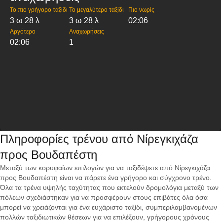
Το πιο γρήγορο ταξίδι
Το μεγαλύτερο ταξίδι
Πιο νωρίς
3 ω 28 λ
3 ω 28 λ
02:06
Αργότερο
Αναχωρήσεις
02:06
1
Πληροφορίες τρένου από Νίρεγκιχάζα
προς Βουδαπέστη
Μεταξύ των κορυφαίων επιλογών για να ταξιδέψετε από Νίρεγκιχάζα
προς Βουδαπέστη είναι να πάρετε ένα γρήγορο και σύγχρονο τρένο.
Όλα τα τρένα υψηλής ταχύτητας που εκτελούν δρομολόγια μεταξύ των
πόλεων σχεδιάστηκαν για να προσφέρουν στους επιβάτες όλα όσα
μπορεί να χρειάζονται για ένα ευχάριστο ταξίδι, συμπεριλαμβανομένων
πολλών ταξιδιωτικών θέσεων για να επιλέξουν, γρήγορους χρόνους