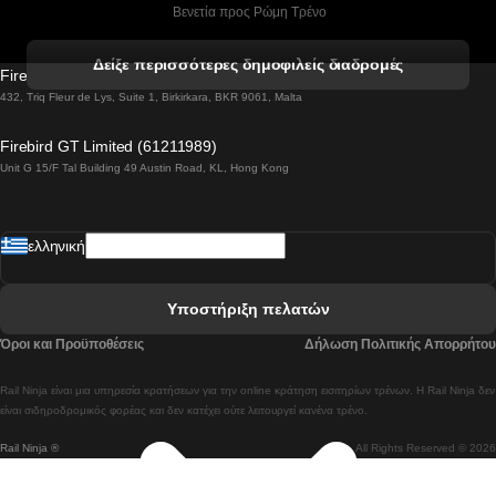
 Βενετία προς Ρώμη Τρένο
 Βενετία προς Φλωρεντία Τρένο
Δείξε περισσότερες δημοφιλείς διαδρομές
Firebird GT Limited (OC 1451)
 Βιέννη προς Σάλτσμπουργκ Τρένα
432, Triq Fleur de Lys, Suite 1, Birkirkara, BKR 9061, Malta
 Βουδαπέστη προς Μπρατισλάβα Τρένα
Firebird GT Limited (61211989)
Unit G 15/F Tal Building 49 Austin Road, KL, Hong Kong
 Βουδαπέστη προς Πράγα Tρένο
 Βουδαπέστη – Βιέννη Tρένο
ελληνική
 Γκουανγκτζού προς Σεούλ Τρένα
 Ελσίνκι προς Ροβανιέμι Τρένο
Υποστήριξη πελατών
 Κοΐμπρα προς Πόρτο Τρένα
Όροι και Προϋποθέσεις
Δήλωση Πολιτικής Απορρήτου
 Κοΐμπρα – Λισαβόνα Τρένο
Rail Ninja είναι μια υπηρεσία κρατήσεων για την online κράτηση εισιτηρίων τρένων. Η Rail Ninja δεν
 Λισαβόνα προς Λάγος Tρένο
είναι σιδηροδρομικός φορέας και δεν κατέχει ούτε λειτουργεί κανένα τρένο.
Rail Ninja ®
All Rights Reserved © 2026
 Λισαβόνα προς Μαδρίτη Τρένα
 Λισαβόνα – Αλμπουφέιρα Τρένο