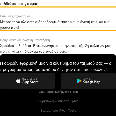
ταξιδιώτες μας για εμάς.
Ευέλικτος σχεδιασμός
Μπορείτε να κλείσετε σιδηροδρομικά εισιτήρια με άνεση έως και ένα
χρόνο πριν!
Πραγματική ανθρώπινη υποστήριξη
Χρειάζεστε βοήθεια; Επικοινωνήστε με την υποστήριξη πελατών μας
πριν ή κατά τη διάρκεια του ταξιδιού σας.
Η δωρεάν εφαρμογή μας για κάθε βήμα του ταξιδιού σας — ο
προγραμματισμός του ταξιδιού δεν ήταν ποτέ πιο εύκολος!
 Όσλο προς Μπέργκεν Tρένο
 Βαρκελώνη – Μαδρίτη Tρένο
 Βενετία προς Ρώμη Τρένο