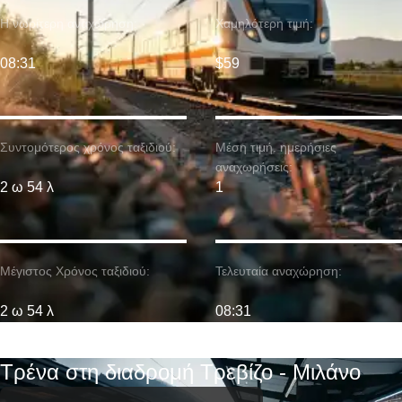
Η νωρίτερη αναχώρηση:
Χαμηλότερη τιμή:
08:31
$59
Συντομότερος χρόνος ταξιδιού:
Μέση τιμή. ημερήσιες
αναχωρήσεις:
2 ω 54 λ
1
Μέγιστος Χρόνος ταξιδιού:
Τελευταία αναχώρηση:
2 ω 54 λ
08:31
Τρένα στη διαδρομή Τρεβίζο - Μιλάνο