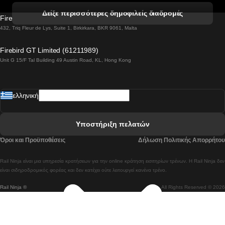
 Βενετία προς Φλωρεντία Τρένο
Δείξε περισσότερες δημοφιλείς διαδρομές
Firebird GT Limited (OC 1451)
 Βιέννη προς Σάλτσμπουργκ Τρένα
432, Triq Fleur de Lys, Suite 1, Birkirkara, BKR 9061, Malta
 Βουδαπέστη προς Μπρατισλάβα Τρένα
Firebird GT Limited (61211989)
Unit G 15/F Tal Building 49 Austin Road, KL, Hong Kong
 Βουδαπέστη προς Πράγα Tρένο
 Βουδαπέστη – Βιέννη Tρένο
ελληνική
 Γκουανγκτζού προς Σεούλ Τρένα
 Ελσίνκι προς Ροβανιέμι Τρένο
Υποστήριξη πελατών
 Κοΐμπρα προς Πόρτο Τρένα
Όροι και Προϋποθέσεις
Δήλωση Πολιτικής Απορρήτου
 Κοΐμπρα – Λισαβόνα Τρένο
Rail Ninja είναι μια υπηρεσία κρατήσεων για την online κράτηση εισιτηρίων τρένων. Η Rail Ninja δεν
 Λισαβόνα προς Λάγος Tρένο
είναι σιδηροδρομικός φορέας και δεν κατέχει ούτε λειτουργεί κανένα τρένο.
Rail Ninja ®
All Rights Reserved © 2026
 Λισαβόνα προς Μαδρίτη Τρένα
 Λισαβόνα – Αλμπουφέιρα Τρένο
 Λισαβόνα – Πόρτο Tρένο