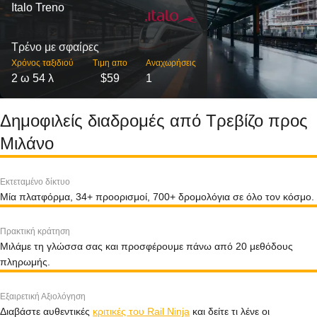
Italo Treno
Τρένο με σφαίρες
Χρόνος ταξιδιού
Τιμη απο
Αναχωρήσεις
2 ω 54 λ
$59
1
Δημοφιλείς διαδρομές από Τρεβίζο προς
Μιλάνο
Εκτεταμένο δίκτυο
Μία πλατφόρμα, 34+ προορισμοί, 700+ δρομολόγια σε όλο τον κόσμο.
Πρακτική κράτηση
Μιλάμε τη γλώσσα σας και προσφέρουμε πάνω από 20 μεθόδους
πληρωμής.
Εξαιρετική Αξιολόγηση
Διαβάστε αυθεντικές
κριτικές του Rail Ninja
και δείτε τι λένε οι