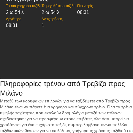
Το πιο γρήγορο ταξίδι
Το μεγαλύτερο ταξίδι
Πιο νωρίς
2 ω 54 λ
2 ω 54 λ
08:31
Αργότερο
Αναχωρήσεις
08:31
1
Πληροφορίες τρένου από Τρεβίζο προς
Μιλάνο
Μεταξύ των κορυφαίων επιλογών για να ταξιδέψετε από Τρεβίζο προς
Μιλάνο είναι να πάρετε ένα γρήγορο και σύγχρονο τρένο. Όλα τα τρένα
υψηλής ταχύτητας που εκτελούν δρομολόγια μεταξύ των πόλεων
σχεδιάστηκαν για να προσφέρουν στους επιβάτες όλα όσα μπορεί να
χρειάζονται για ένα ευχάριστο ταξίδι, συμπεριλαμβανομένων πολλών
ταξιδιωτικών θέσεων για να επιλέξουν, γρήγορους χρόνους ταξιδιού (το