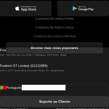
Comboios De Lisboa A Porto
Comboios De Porto A Lisboa
Comboios De Lisboa A Albufeira
Comboios De Albufeira A Lisboa
Mostrar mais rotas populares
Firebird GT Limited (OC 1451)
Comboios De Lisboa A Lagos
432, Triq Fleur de Lys, Suite 1, Birkirkara, BKR 9061, Malta
Comboios De Lagos A Lisboa
Firebird GT Limited (61211989)
Unit G 15/F Tal Building 49 Austin Road, KL, Hong Kong
Comboios De Lisboa A Madrid
Comboios De Madrid A Lisboa
Português
Comboios De Lisboa A Faro
Comboios De Faro A Lisboa
Suporte ao Cliente
Comboios De Lisboa A Coimbra