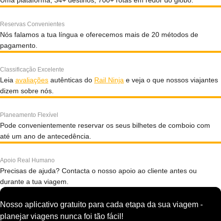
Uma plataforma, 34+ destinos, 700+ rotas em redor do globo.
Reservas Convenientes
Nós falamos a tua língua e oferecemos mais de 20 métodos de
pagamento.
Classificação Excelente
Leia
avaliações
autênticas do
Rail Ninja
e veja o que nossos viajantes
dizem sobre nós.
Planeamento Flexível
Pode convenientemente reservar os seus bilhetes de comboio com
até um ano de antecedência.
Apoio Real Humano
Precisas de ajuda? Contacta o nosso apoio ao cliente antes ou
durante a tua viagem.
Nosso aplicativo gratuito para cada etapa da sua viagem -
planejar viagens nunca foi tão fácil!