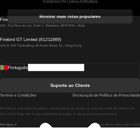
Comboios De Lisboa A Albufeira
Comboios De Albufeira A Lisboa
Mostrar mais rotas populares
Firebird GT Limited (OC 1451)
Comboios De Lisboa A Lagos
432, Triq Fleur de Lys, Suite 1, Birkirkara, BKR 9061, Malta
Comboios De Lagos A Lisboa
Firebird GT Limited (61211989)
Unit G 15/F Tal Building 49 Austin Road, KL, Hong Kong
Comboios De Lisboa A Madrid
Comboios De Madrid A Lisboa
Português
Comboios De Lisboa A Faro
Comboios De Faro A Lisboa
Suporte ao Cliente
Comboios De Lisboa A Coimbra
Termos e Condições
Declaração de Política de Privacidade
Comboios De Coimbra A Lisboa
Rail.Ninja é uma agência global e independente de serviço de reservas online de bilhetes de
Comboios De Lisboa A Braga
trem. A Rail Ninja não é uma companhia ferroviária e não possui nem opera trens.
Rail Ninja ®
All Rights Reserved © 2026
Comboios De Braga A Lisboa
Comboios De Porto A Coimbra