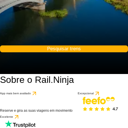
Pesquisar trens
Sobre o Rail.Ninja
App mais bem avaliado
Excepcional
Reserve e gira as suas viagens em movimento
Excelente