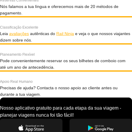
Reservas Convenientes
Nós falamos a tua língua e oferecemos mais de 20 métodos de
pagamento.
Classificação Excelente
Leia
avaliações
autênticas do
Rail Ninja
e veja o que nossos viajantes
dizem sobre nós.
Planeamento Flexível
Pode convenientemente reservar os seus bilhetes de comboio com
até um ano de antecedência.
Apoio Real Humano
Precisas de ajuda? Contacta o nosso apoio ao cliente antes ou
durante a tua viagem.
Nosso aplicativo gratuito para cada etapa da sua viagem -
planejar viagens nunca foi tão fácil!