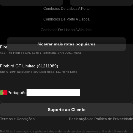
Comboios De Lisboa A Porto
Comboios De Porto A Lisboa
Comboios De Lisboa A Albufeira
Comboios De Albufeira A Lisboa
Mostrar mais rotas populares
Firebird GT Limited (OC 1451)
Comboios De Lisboa A Lagos
432, Triq Fleur de Lys, Suite 1, Birkirkara, BKR 9061, Malta
Comboios De Lagos A Lisboa
Firebird GT Limited (61211989)
Unit G 15/F Tal Building 49 Austin Road, KL, Hong Kong
Comboios De Lisboa A Madrid
Comboios De Madrid A Lisboa
Português
Comboios De Lisboa A Faro
Comboios De Faro A Lisboa
Suporte ao Cliente
Comboios De Lisboa A Coimbra
Termos e Condições
Declaração de Política de Privacidade
Comboios De Coimbra A Lisboa
Rail.Ninja é uma agência global e independente de serviço de reservas online de bilhetes de