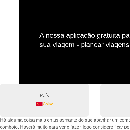
A nossa aplicação gratuita p
sua viagem - planear viagens n
País
China
Há alguma coisa mais entusiasmante do que apanhar um combo
comboio. Haverá muito para ver e fazer, logo considere ficar p