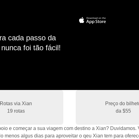
ara cada passo da
unca foi tão fácil!
Rotas via Xian
Preço do bilhet
19 rotas
da
$55
io e começar a sua viagem com destino a Xian? Duvidamos. Vi
elo menos algus dias para aproveitar o qeu Xian tem para oferec