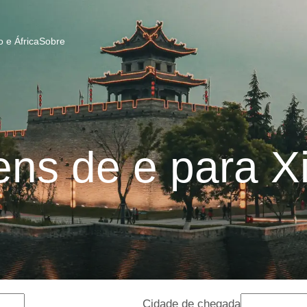
 e África
Sobre
ens de e para X
Cidade de chegada