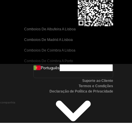
Comboios De Albufeira A Lisboa
Comboios De Madrid A Lisboa
Comboios De Coimbra A Lisboa
Comboios De Coimbra A Porto
Português
Comboios De Valência A Barcelona
Suporte ao Cliente
Comboios De Sevilha A Barcelona
Termos e Condições
Declaração de Política de Privacidade
Comboios De Málaga A Barcelona
a companhia
Comboios De Málaga A Madrid
Comboios De Córdoba A Madrid
Comboios De San Sebastian A Madrid