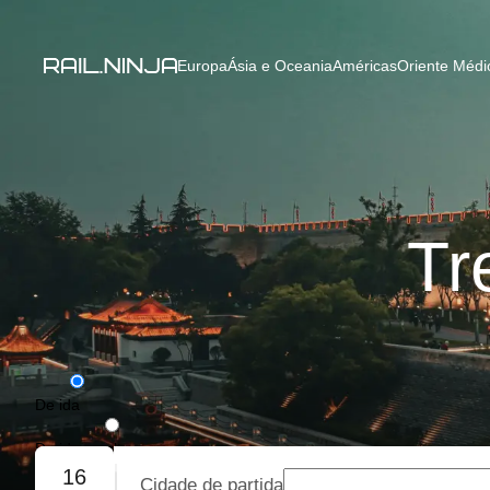
Europa
Ásia e Oceania
Américas
Oriente Médio
Tr
De ida
De ida e volta
16
Cidade de partida