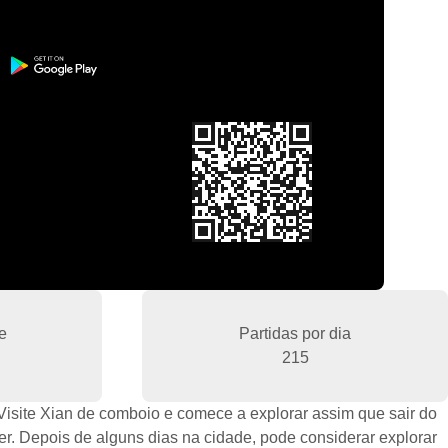
e
Partidas por dia
215
site Xian de comboio e comece a explorar assim que sair do
er. Depois de alguns dias na cidade, pode considerar explorar