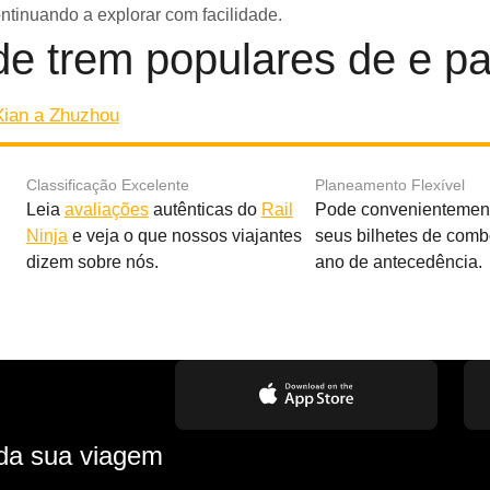
inuando a explorar com facilidade.
de trem populares de e pa
ian a Zhuzhou
Classificação Excelente
Planeamento Flexível
Leia
avaliações
autênticas do
Rail
Pode convenientement
Ninja
e veja o que nossos viajantes
seus bilhetes de com
dizem sobre nós.
ano de antecedência.
 da sua viagem