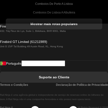
Comboios De Porto A Lisboa
Comboios De Lisboa A Albufeira
Comboios De Albufeira A Lisboa
Mostrar mais rotas populares
Firebird GT Limited (OC 1451)
Comboios De Lisboa A Lagos
432, Triq Fleur de Lys, Suite 1, Birkirkara, BKR 9061, Malta
Comboios De Lagos A Lisboa
Firebird GT Limited (61211989)
Unit G 15/F Tal Building 49 Austin Road, KL, Hong Kong
Comboios De Lisboa A Madrid
Comboios De Madrid A Lisboa
Português
Comboios De Lisboa A Faro
Comboios De Faro A Lisboa
Suporte ao Cliente
Comboios De Lisboa A Coimbra
Termos e Condições
Declaração de Política de Privacidade
Comboios De Coimbra A Lisboa
Rail.Ninja é uma agência global e independente de serviço de reservas online de bilhetes de
Comboios De Lisboa A Braga
trem. A Rail Ninja não é uma companhia ferroviária e não possui nem opera trens.
Rail Ninja ®
All Rights Reserved © 2026