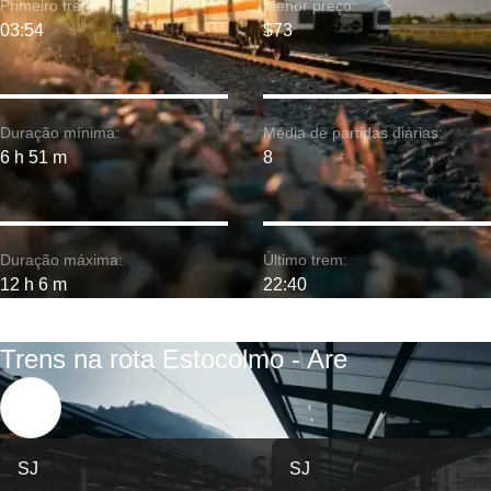
Primeiro trem:
Menor preço:
03:54
$73
Duração mínima:
Média de partidas diárias:
6 h 51 m
8
Duração máxima:
Último trem:
12 h 6 m
22:40
Trens na rota Estocolmo - Are
SJ
SJ