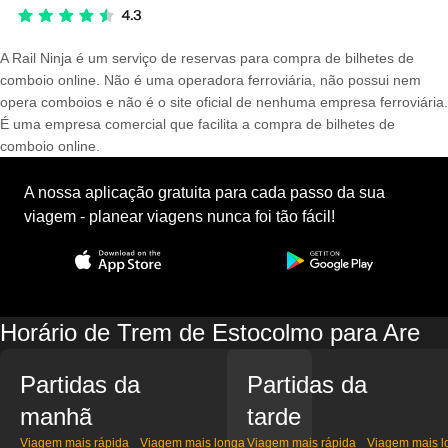
A Rail Ninja é um serviço de reservas para compra de bilhetes de
comboio online. Não é uma operadora ferroviária, não possui nem
opera comboios e não é o site oficial de nenhuma empresa ferroviária.
É uma empresa comercial que facilita a compra de bilhetes de
comboio online.
A nossa aplicação gratuita para cada passo da sua
viagem - planear viagens nunca foi tão fácil!
Horário de Trem de Estocolmo para Are
Partidas da
Partidas da
manhã
tarde
Viagem mais rápida
Viagem mais longa
Viagem mais rápida
Viagem mais l