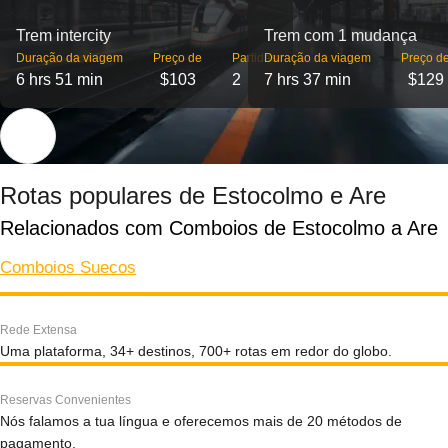
Trem intercity
Trem com 1 mudança
Duração da viagem
Preço de
Partidas
Duração da viagem
Preço d
6 hrs 51 min
$103
2
7 hrs 37 min
$129
Rotas populares de Estocolmo e Are
Relacionados com Comboios de Estocolmo a Are
Comboios Suecos
Rede Extensa
Uma plataforma, 34+ destinos, 700+ rotas em redor do globo.
Reservas Convenientes
Nós falamos a tua língua e oferecemos mais de 20 métodos de
pagamento.