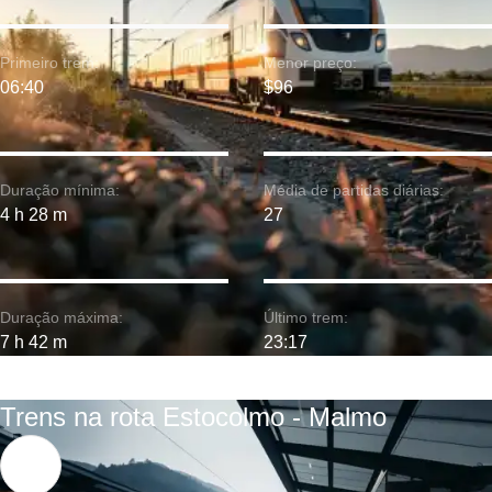
Primeiro trem:
Menor preço:
06:40
$96
Duração mínima:
Média de partidas diárias:
4 h 28 m
27
Duração máxima:
Último trem:
7 h 42 m
23:17
Trens na rota Estocolmo - Malmo