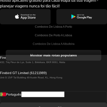
Nosso aplicativo gratuito para cada etapa da sua viagem -
planejar viagens nunca foi tão fácil!
Comboios De Lisboa A Porto
Comboios De Porto A Lisboa
Comboios De Lisboa A Albufeira
Comboios De Albufeira A Lisboa
Mostrar mais rotas populares
Firebird GT Limited (OC 1451)
Comboios De Lisboa A Lagos
432, Triq Fleur de Lys, Suite 1, Birkirkara, BKR 9061, Malta
Comboios De Lagos A Lisboa
Firebird GT Limited (61211989)
Unit G 15/F Tal Building 49 Austin Road, KL, Hong Kong
Comboios De Lisboa A Madrid
Comboios De Madrid A Lisboa
Português
Comboios De Lisboa A Faro
Comboios De Faro A Lisboa