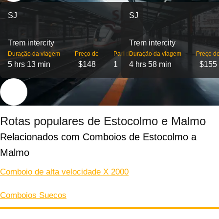
SJ
SJ
Trem intercity
Trem intercity
Duração da viagem
Preço de
Partidas
Duração da viagem
Preço d
5 hrs 13 min
$148
1
4 hrs 58 min
$155
Rotas populares de Estocolmo e Malmo
Relacionados com Comboios de Estocolmo a 
Malmo
Comboio de alta velocidade X 2000
Comboios Suecos