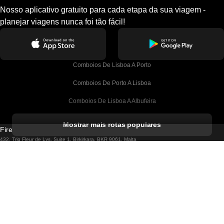
Nosso aplicativo gratuito para cada etapa da sua viagem -
planejar viagens nunca foi tão fácil!
Comboios De Lisboa A Porto
Comboios De Porto A Lisboa
Comboios De Lisboa A Albufeira
Comboios De Albufeira A Lisboa
Mostrar mais rotas populares
Firebird GT Limited (OC 1451)
Comboios De Lisboa A Lagos
432, Triq Fleur de Lys, Suite 1, Birkirkara, BKR 9061, Malta
Comboios De Lagos A Lisboa
Firebird GT Limited (61211989)
Unit G 15/F Tal Building 49 Austin Road, KL, Hong Kong
Comboios De Lisboa A Madrid
Comboios De Madrid A Lisboa
Português
Comboios De Lisboa A Faro