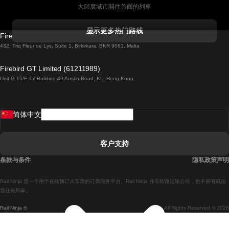
大邱廣域市開往首爾的列車
科克開往都柏林的列車
显示更多热门路线
Firebird GT Limited (OC 1451)
都柏林開往戈尔韦的列車
432, Triq Fleur de Lys, Suite 1, Birkirkara, BKR 9061, Malta
倫敦開往愛丁堡的列車
Firebird GT Limited (61211989)
Unit G 15/F Tal Building 49 Austin Road, KL, Hong Kong
羅馬開往拿坡里的列車
罗瓦涅米開往赫尔辛基的列車
简体中文
里斯本開往拉哥斯的列車
里斯本開往波多的列車
客户支持
里斯本開往科英布拉的列車
条款与条件
隐私政策声明
馬德里開往馬拉加的列車
Rail Ninja 是一个用于在线预订火车票的订票服务平台。Rail Ninja 并非铁路运输公司，也不拥有或运
馬德里開往里斯本的列車
营任何列车。
Rail Ninja ®
All Rights Reserved © 2026
馬德里開往巴塞罗那的列車
馬德里開往塞維亞的列車