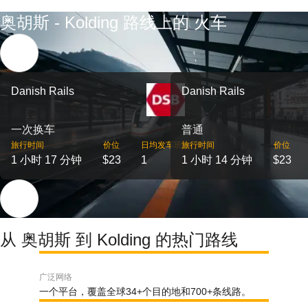
奥胡斯 - Kolding 路线上的 火车
Danish Rails
Danish Rails
一次换车
普通
旅行时间
价位
日均发车班次
旅行时间
价位
1 小时 17 分钟
$23
1
1 小时 14 分钟
$23
从 奥胡斯 到 Kolding 的热门路线
广泛网络
一个平台，覆盖全球34+个目的地和700+条线路。