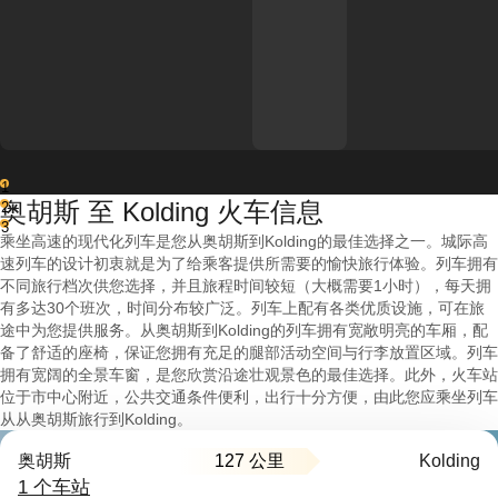
1
奥胡斯 至 Kolding 火车信息
2
3
乘坐高速的现代化列车是您从奥胡斯到Kolding的最佳选择之一。城际高
速列车的设计初衷就是为了给乘客提供所需要的愉快旅行体验。列车拥有
不同旅行档次供您选择，并且旅程时间较短（大概需要1小时），每天拥
有多达30个班次，时间分布较广泛。列车上配有各类优质设施，可在旅
途中为您提供服务。从奥胡斯到Kolding的列车拥有宽敞明亮的车厢，配
备了舒适的座椅，保证您拥有充足的腿部活动空间与行李放置区域。列车
拥有宽阔的全景车窗，是您欣赏沿途壮观景色的最佳选择。此外，火车站
位于市中心附近，公共交通条件便利，出行十分方便，由此您应乘坐列车
从从奥胡斯旅行到Kolding。
127 公里
奥胡斯
Kolding
1 个车站