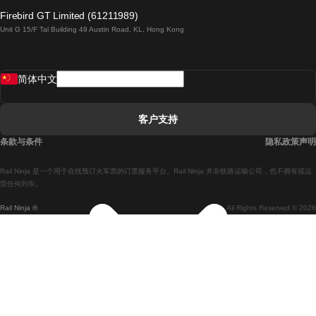
倫敦開往愛丁堡的列車
Firebird GT Limited (61211989)
Unit G 15/F Tal Building 49 Austin Road, KL, Hong Kong
羅馬開往拿坡里的列車
罗瓦涅米開往赫尔辛基的列車
简体中文
里斯本開往拉哥斯的列車
里斯本開往波多的列車
客户支持
里斯本開往科英布拉的列車
条款与条件
隐私政策声明
馬德里開往馬拉加的列車
Rail Ninja 是一个用于在线预订火车票的订票服务平台。Rail Ninja 并非铁路运输公司，也不拥有或运
馬德里開往里斯本的列車
营任何列车。
Rail Ninja ®
All Rights Reserved © 2026
馬德里開往巴塞罗那的列車
馬德里開往塞維亞的列車
馬德里開往阿利坎特的列車
馬拉加開往馬德里的列車
巴塞罗那開往馬德里的列車