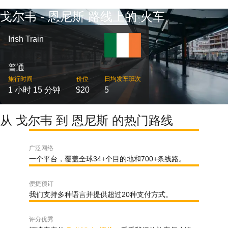
戈尔韦 - 恩尼斯 路线上的 火车
Irish Train
普通
旅行时间
价位
日均发车班次
1 小时 15 分钟
$20
5
从 戈尔韦 到 恩尼斯 的热门路线
广泛网络
一个平台，覆盖全球34+个目的地和700+条线路。
便捷预订
我们支持多种语言并提供超过20种支付方式。
评分优秀