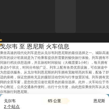
1
戈尔韦 至 恩尼斯 火车信息
2
乘坐高速的现代化列车是您从戈尔韦到恩尼斯的最佳选择之一。城际高速
列车的设计初衷就是为了给乘客提供所需要的愉快旅行体验。列车拥有不
同旅行档次供您选择，并且旅程时间较短（大概需要1小时），每天拥有
多达5个班次，时间分布较广泛。列车上配有各类优质设施，可在旅途中
为您提供服务。从戈尔韦到恩尼斯的列车拥有宽敞明亮的车厢，配备了舒
适的座椅，保证您拥有充足的腿部活动空间与行李放置区域。列车拥有宽
阔的全景车窗，是您欣赏沿途壮观景色的最佳选择。此外，火车站位于市
中心附近，公共交通条件便利，出行十分方便，由此您应乘坐列车从从戈
尔韦旅行到恩尼斯。
65 公里
戈尔韦
恩尼斯
2 个站点