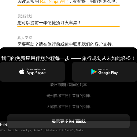
阅读真实的
Rail Ninja 评价
，看看我们的旅客怎么说。
灵活计划
您可以提前一年便捷预订火车票！
真人支持
需要帮助？请在旅行前或途中联系我们的客户支持。
我们的免费应用伴您旅程每一步 —— 旅行规划从未如此轻松！
慶州市開往首爾的列車
光州廣域市開往首爾的列車
大邱廣域市開往首爾的列車
科克開往都柏林的列車
显示更多热门路线
Firebird GT Limited (OC 1451)
都柏林開往戈尔韦的列車
432, Triq Fleur de Lys, Suite 1, Birkirkara, BKR 9061, Malta