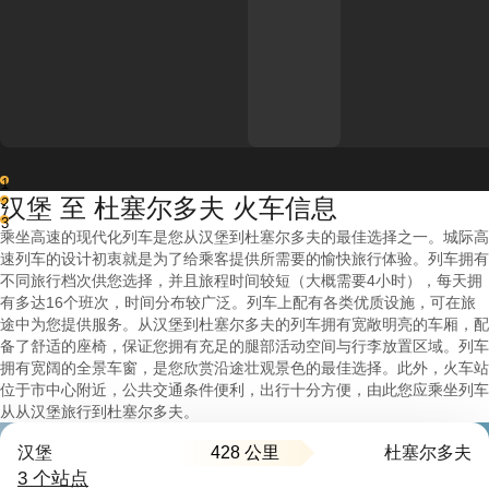
1
汉堡 至 杜塞尔多夫 火车信息
2
3
乘坐高速的现代化列车是您从汉堡到杜塞尔多夫的最佳选择之一。城际高
速列车的设计初衷就是为了给乘客提供所需要的愉快旅行体验。列车拥有
不同旅行档次供您选择，并且旅程时间较短（大概需要4小时），每天拥
有多达16个班次，时间分布较广泛。列车上配有各类优质设施，可在旅
途中为您提供服务。从汉堡到杜塞尔多夫的列车拥有宽敞明亮的车厢，配
备了舒适的座椅，保证您拥有充足的腿部活动空间与行李放置区域。列车
拥有宽阔的全景车窗，是您欣赏沿途壮观景色的最佳选择。此外，火车站
位于市中心附近，公共交通条件便利，出行十分方便，由此您应乘坐列车
从从汉堡旅行到杜塞尔多夫。
428 公里
汉堡
杜塞尔多夫
3 个站点