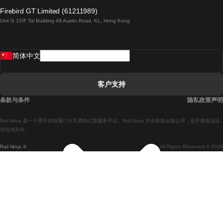
倫敦開往愛丁堡的列車
Firebird GT Limited (61211989)
Unit G 15/F Tal Building 49 Austin Road, KL, Hong Kong
羅馬開往拿坡里的列車
罗瓦涅米開往赫尔辛基的列車
简体中文
里斯本開往拉哥斯的列車
里斯本開往波多的列車
客户支持
里斯本開往科英布拉的列車
条款与条件
隐私政策声明
馬德里開往馬拉加的列車
Rail Ninja 是一个用于在线预订火车票的订票服务平台。Rail Ninja 并非铁路运输公司，也不拥有或运
馬德里開往里斯本的列車
营任何列车。
Rail Ninja ®
All Rights Reserved © 2026
馬德里開往巴塞罗那的列車
馬德里開往塞維亞的列車
馬德里開往阿利坎特的列車
馬拉加開往馬德里的列車
巴塞罗那開往馬德里的列車