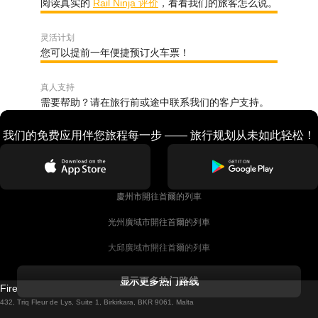
阅读真实的
Rail Ninja 评价
，看看我们的旅客怎么说。
灵活计划
您可以提前一年便捷预订火车票！
真人支持
需要帮助？请在旅行前或途中联系我们的客户支持。
我们的免费应用伴您旅程每一步 —— 旅行规划从未如此轻松！
慶州市開往首爾的列車
光州廣域市開往首爾的列車
大邱廣域市開往首爾的列車
科克開往都柏林的列車
显示更多热门路线
Firebird GT Limited (OC 1451)
都柏林開往戈尔韦的列車
432, Triq Fleur de Lys, Suite 1, Birkirkara, BKR 9061, Malta