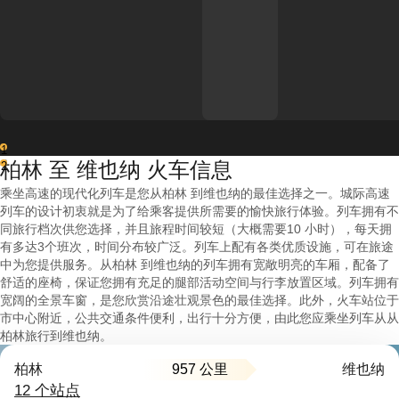
1
柏林 至 维也纳 火车信息
2
乘坐高速的现代化列车是您从柏林 到维也纳的最佳选择之一。城际高速
列车的设计初衷就是为了给乘客提供所需要的愉快旅行体验。列车拥有不
同旅行档次供您选择，并且旅程时间较短（大概需要10 小时），每天拥
有多达3个班次，时间分布较广泛。列车上配有各类优质设施，可在旅途
中为您提供服务。从柏林 到维也纳的列车拥有宽敞明亮的车厢，配备了
舒适的座椅，保证您拥有充足的腿部活动空间与行李放置区域。列车拥有
宽阔的全景车窗，是您欣赏沿途壮观景色的最佳选择。此外，火车站位于
市中心附近，公共交通条件便利，出行十分方便，由此您应乘坐列车从从
柏林旅行到维也纳。
957 公里
柏林
维也纳
12 个站点