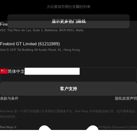
大邱廣域市開往首爾的列車
科克開往都柏林的列車
显示更多热门路线
Firebird GT Limited (OC 1451)
都柏林開往戈尔韦的列車
432, Triq Fleur de Lys, Suite 1, Birkirkara, BKR 9061, Malta
倫敦開往愛丁堡的列車
Firebird GT Limited (61211989)
Unit G 15/F Tal Building 49 Austin Road, KL, Hong Kong
羅馬開往拿坡里的列車
罗瓦涅米開往赫尔辛基的列車
简体中文
里斯本開往拉哥斯的列車
里斯本開往波多的列車
客户支持
里斯本開往科英布拉的列車
条款与条件
隐私政策声明
馬德里開往馬拉加的列車
Rail Ninja 是一个用于在线预订火车票的订票服务平台。Rail Ninja 并非铁路运输公司，也不拥有或运
馬德里開往里斯本的列車
营任何列车。
Rail Ninja ®
All Rights Reserved © 2026
馬德里開往巴塞罗那的列車