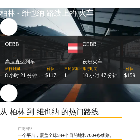
柏林 - 维也纳 路线上的 火车
OEBB
OEBB
高速直达列车
夜班火车
旅行时间
价位
日均发车班次
旅行时间
价位
8 小时 21 分钟
$117
1
10 小时 47 分钟
$159
从 柏林 到 维也纳 的热门路线
广泛网络
一个平台，覆盖全球34+个目的地和700+条线路。