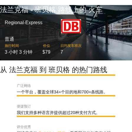
法兰克福 - 班贝格 路线上的 火车
Regional-Express
普通
旅行时间
价位
日均发车班次
3 小时 3 分钟
$79
7
从 法兰克福 到 班贝格 的热门路线
广泛网络
一个平台，覆盖全球34+个目的地和700+条线路。
便捷预订
我们支持多种语言并提供超过20种支付方式。
评分优秀