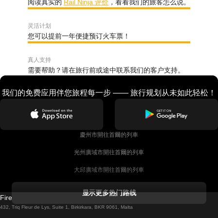
阅读真实的
Rail Ninja 评价
，看看我们的旅客怎么说。
灵活计划
您可以提前一年便捷预订火车票！
真人支持
需要帮助？请在旅行前或途中联系我们的客户支持。
我们的免费应用伴您旅程每一步 —— 旅行规划从未如此轻松！
慶州市開往首爾的列車
光州廣域市開往首爾的列車
大邱廣域市開往首爾的列車
科克開往都柏林的列車
显示更多热门路线
Firebird GT Limited (OC 1451)
都柏林開往戈尔韦的列車
432, Triq Fleur de Lys, Suite 1, Birkirkara, BKR 9061, Malta