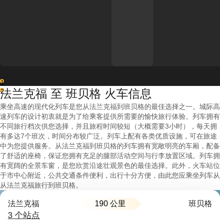
1
法兰克福 至 班贝格 火车信息
2
乘坐高速的现代化列车是您从法兰克福到班贝格的最佳选择之一。城际高
速列车的设计初衷就是为了给乘客提供所需要的愉快旅行体验。列车拥有
不同旅行档次供您选择，并且旅程时间较短（大概需要3小时），每天拥
有多达7个班次，时间分布较广泛。列车上配有各类优质设施，可在旅途
中为您提供服务。从法兰克福到班贝格的列车拥有宽敞明亮的车厢，配备
了舒适的座椅，保证您拥有充足的腿部活动空间与行李放置区域。列车拥
有宽阔的全景车窗，是您欣赏沿途壮观景色的最佳选择。此外，火车站位
于市中心附近，公共交通条件便利，出行十分方便，由此您应乘坐列车从
从法兰克福旅行到班贝格。
190 公里
法兰克福
班贝格
3 个站点