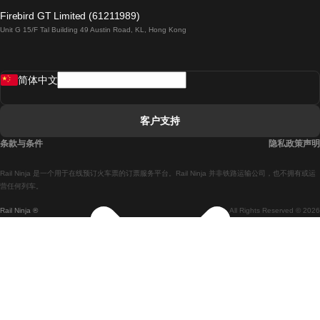
倫敦開往愛丁堡的列車
Firebird GT Limited (61211989)
Unit G 15/F Tal Building 49 Austin Road, KL, Hong Kong
羅馬開往拿坡里的列車
罗瓦涅米開往赫尔辛基的列車
简体中文
里斯本開往拉哥斯的列車
里斯本開往波多的列車
客户支持
里斯本開往科英布拉的列車
条款与条件
隐私政策声明
馬德里開往馬拉加的列車
Rail Ninja 是一个用于在线预订火车票的订票服务平台。Rail Ninja 并非铁路运输公司，也不拥有或运
馬德里開往里斯本的列車
营任何列车。
Rail Ninja ®
All Rights Reserved © 2026
馬德里開往巴塞罗那的列車
馬德里開往塞維亞的列車
馬德里開往阿利坎特的列車
馬拉加開往馬德里的列車
巴塞罗那開往馬德里的列車