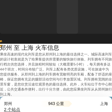
1
郑州 至 上海 火车信息
2
乘坐高速的现代化列车是您从郑州到上海的最佳选择之一。城际高速列车
的设计初衷就是为了给乘客提供所需要的愉快旅行体验。列车拥有不同旅
行档次供您选择，并且旅程时间较短（大概需要5小时），每天拥有多达
44个班次，时间分布较广泛。列车上配有各类优质设施，可在旅途中为
您提供服务。从郑州到上海的列车拥有宽敞明亮的车厢，配备了舒适的座
椅，保证您拥有充足的腿部活动空间与行李放置区域。列车拥有宽阔的全
景车窗，是您欣赏沿途壮观景色的最佳选择。此外，火车站位于市中心附
近，公共交通条件便利，出行十分方便，由此您应乘坐列车从从郑州旅行
到上海。
943 公里
郑州
上海
2 个站点