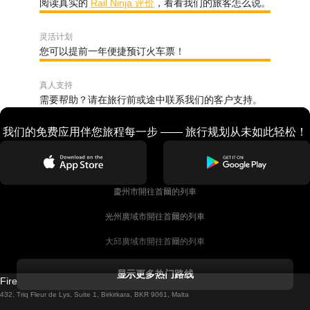
阅读真实的
Rail Ninja 评价
，看看我们的旅客怎么说。
灵活计划
您可以提前一年便捷预订火车票！
真人支持
需要帮助？请在旅行前或途中联系我们的客户支持。
我们的免费应用伴您旅程每一步 —— 旅行规划从未如此轻松！
慶州市開往首爾的列車
光州廣域市開往首爾的列車
大邱廣域市開往首爾的列車
科克開往都柏林的列車
显示更多热门路线
Firebird GT Limited (OC 1451)
都柏林開往戈尔韦的列車
432, Triq Fleur de Lys, Suite 1, Birkirkara, BKR 9061, Malta