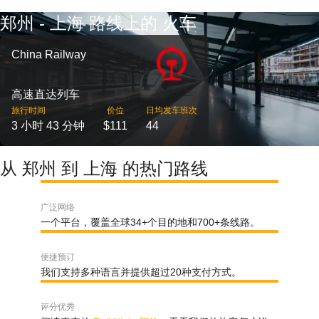
郑州 - 上海 路线上的 火车
China Railway
高速直达列车
旅行时间
价位
日均发车班次
3 小时 43 分钟
$111
44
从 郑州 到 上海 的热门路线
广泛网络
一个平台，覆盖全球34+个目的地和700+条线路。
便捷预订
我们支持多种语言并提供超过20种支付方式。
评分优秀