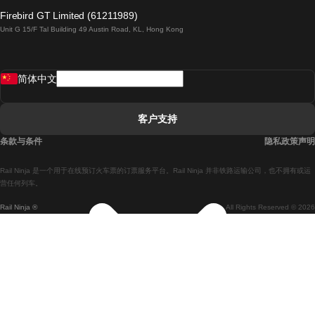
倫敦開往愛丁堡的列車
Firebird GT Limited (61211989)
Unit G 15/F Tal Building 49 Austin Road, KL, Hong Kong
羅馬開往拿坡里的列車
罗瓦涅米開往赫尔辛基的列車
简体中文
里斯本開往拉哥斯的列車
里斯本開往波多的列車
客户支持
里斯本開往科英布拉的列車
条款与条件
隐私政策声明
馬德里開往馬拉加的列車
Rail Ninja 是一个用于在线预订火车票的订票服务平台。Rail Ninja 并非铁路运输公司，也不拥有或运
馬德里開往里斯本的列車
营任何列车。
Rail Ninja ®
All Rights Reserved © 2026
馬德里開往巴塞罗那的列車
馬德里開往塞維亞的列車
馬德里開往阿利坎特的列車
馬拉加開往馬德里的列車
巴塞罗那開往馬德里的列車