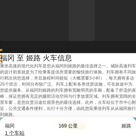
1
福冈 至 姬路 火车信息
2
3
乘坐高速的现代化列车是您从福冈到姬路的最佳选择之一。城际高速列车
的设计初衷就是为了给乘客提供所需要的愉快旅行体验。列车拥有不同旅
行档次供您选择，并且旅程时间较短（大概需要3小时），每天拥有多达
25个班次，时间分布较广泛。列车上配有各类优质设施，可在旅途中为
您提供服务。从福冈到姬路的列车拥有宽敞明亮的车厢，配备了舒适的座
椅，保证您拥有充足的腿部活动空间与行李放置区域。列车拥有宽阔的全
景车窗，是您欣赏沿途壮观景色的最佳选择。此外，火车站位于市中心附
近，公共交通条件便利，出行十分方便，由此您应乘坐列车从从福冈旅行
到姬路。
169 公里
福冈
姬路
1 个车站