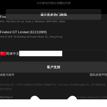
大邱廣域市開往首爾的列車
科克開往都柏林的列車
显示更多热门路线
Firebird GT Limited (OC 1451)
都柏林開往戈尔韦的列車
432, Triq Fleur de Lys, Suite 1, Birkirkara, BKR 9061, Malta
倫敦開往愛丁堡的列車
Firebird GT Limited (61211989)
Unit G 15/F Tal Building 49 Austin Road, KL, Hong Kong
羅馬開往拿坡里的列車
罗瓦涅米開往赫尔辛基的列車
简体中文
里斯本開往拉哥斯的列車
里斯本開往波多的列車
客户支持
里斯本開往科英布拉的列車
条款与条件
隐私政策声明
馬德里開往馬拉加的列車
Rail Ninja 是一个用于在线预订火车票的订票服务平台。Rail Ninja 并非铁路运输公司，也不拥有或运
馬德里開往里斯本的列車
营任何列车。
Rail Ninja ®
All Rights Reserved © 2026
馬德里開往巴塞罗那的列車
馬德里開往塞維亞的列車