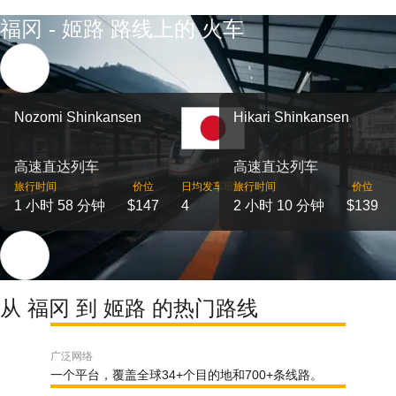
福冈 - 姬路 路线上的 火车
Nozomi Shinkansen
Hikari Shinkansen
高速直达列车
高速直达列车
旅行时间
价位
日均发车班次
旅行时间
价位
1 小时 58 分钟
$147
4
2 小时 10 分钟
$139
从 福冈 到 姬路 的热门路线
广泛网络
一个平台，覆盖全球34+个目的地和700+条线路。