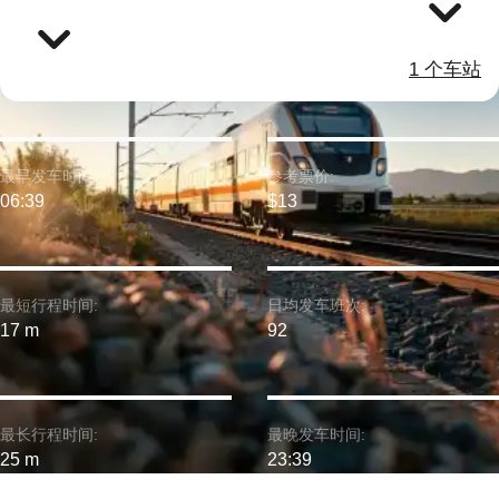
1 个车站
最早发车时间:
参考票价:
06:39
$13
最短行程时间:
日均发车班次:
17 m
92
最长行程时间:
最晚发车时间:
25 m
23:39