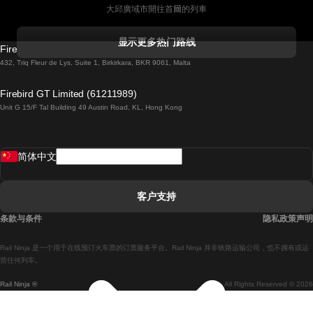
大邱廣域市開往首爾的列車
科克開往都柏林的列車
显示更多热门路线
Firebird GT Limited (OC 1451)
都柏林開往戈尔韦的列車
432, Triq Fleur de Lys, Suite 1, Birkirkara, BKR 9061, Malta
倫敦開往愛丁堡的列車
Firebird GT Limited (61211989)
Unit G 15/F Tal Building 49 Austin Road, KL, Hong Kong
羅馬開往拿坡里的列車
罗瓦涅米開往赫尔辛基的列車
简体中文
里斯本開往拉哥斯的列車
里斯本開往波多的列車
客户支持
里斯本開往科英布拉的列車
条款与条件
隐私政策声明
馬德里開往馬拉加的列車
Rail Ninja 是一个用于在线预订火车票的订票服务平台。Rail Ninja 并非铁路运输公司，也不拥有或运
馬德里開往里斯本的列車
营任何列车。
Rail Ninja ®
All Rights Reserved © 2026
馬德里開往巴塞罗那的列車
馬德里開往塞維亞的列車