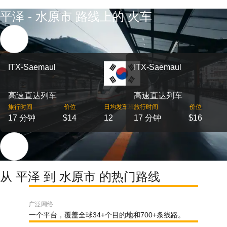
平泽 - 水原市 路线上的 火车
ITX-Saemaul
ITX-Saemaul
高速直达列车
高速直达列车
旅行时间
价位
日均发车班次
旅行时间
价位
17 分钟
$14
12
17 分钟
$16
从 平泽 到 水原市 的热门路线
广泛网络
一个平台，覆盖全球34+个目的地和700+条线路。