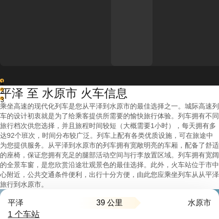
1
平泽 至 水原市 火车信息
2
3
乘坐高速的现代化列车是您从平泽到水原市的最佳选择之一。城际高速列
车的设计初衷就是为了给乘客提供所需要的愉快旅行体验。列车拥有不同
旅行档次供您选择，并且旅程时间较短（大概需要1小时），每天拥有多
达92个班次，时间分布较广泛。列车上配有各类优质设施，可在旅途中
为您提供服务。从平泽到水原市的列车拥有宽敞明亮的车厢，配备了舒适
的座椅，保证您拥有充足的腿部活动空间与行李放置区域。列车拥有宽阔
的全景车窗，是您欣赏沿途壮观景色的最佳选择。此外，火车站位于市中
心附近，公共交通条件便利，出行十分方便，由此您应乘坐列车从从平泽
旅行到水原市。
39 公里
平泽
水原市
1 个车站