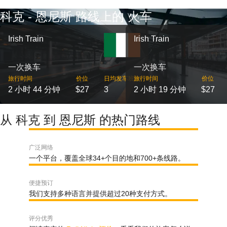
科克 - 恩尼斯 路线上的 火车
Irish Train
Irish Train
一次换车
一次换车
旅行时间
价位
日均发车班次
旅行时间
价位
2 小时 44 分钟
$27
3
2 小时 19 分钟
$27
从 科克 到 恩尼斯 的热门路线
广泛网络
一个平台，覆盖全球34+个目的地和700+条线路。
便捷预订
我们支持多种语言并提供超过20种支付方式。
评分优秀