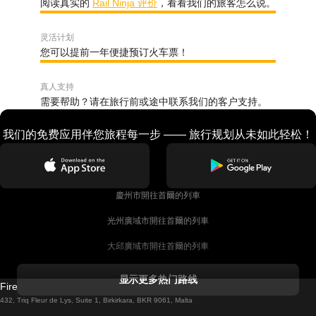
阅读真实的
Rail Ninja 评价
，看看我们的旅客怎么说。
灵活计划
您可以提前一年便捷预订火车票！
真人支持
需要帮助？请在旅行前或途中联系我们的客户支持。
我们的免费应用伴您旅程每一步 —— 旅行规划从未如此轻松！
慶州市開往首爾的列車
光州廣域市開往首爾的列車
大邱廣域市開往首爾的列車
科克開往都柏林的列車
显示更多热门路线
Firebird GT Limited (OC 1451)
都柏林開往戈尔韦的列車
432, Triq Fleur de Lys, Suite 1, Birkirkara, BKR 9061, Malta