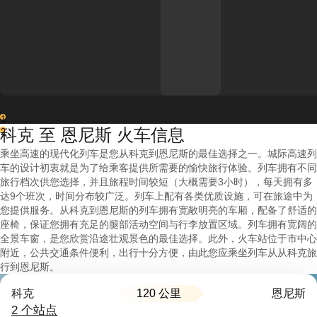
1
科克 至 恩尼斯 火车信息
2
乘坐高速的现代化列车是您从科克到恩尼斯的最佳选择之一。城际高速列
车的设计初衷就是为了给乘客提供所需要的愉快旅行体验。列车拥有不同
旅行档次供您选择，并且旅程时间较短（大概需要3小时），每天拥有多
达9个班次，时间分布较广泛。列车上配有各类优质设施，可在旅途中为
您提供服务。从科克到恩尼斯的列车拥有宽敞明亮的车厢，配备了舒适的
座椅，保证您拥有充足的腿部活动空间与行李放置区域。列车拥有宽阔的
全景车窗，是您欣赏沿途壮观景色的最佳选择。此外，火车站位于市中心
附近，公共交通条件便利，出行十分方便，由此您应乘坐列车从从科克旅
行到恩尼斯。
120 公里
科克
恩尼斯
2 个站点