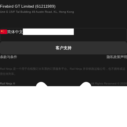
倫敦開往愛丁堡的列車
Firebird GT Limited (61211989)
Unit G 15/F Tal Building 49 Austin Road, KL, Hong Kong
羅馬開往拿坡里的列車
罗瓦涅米開往赫尔辛基的列車
简体中文
里斯本開往拉哥斯的列車
里斯本開往波多的列車
客户支持
里斯本開往科英布拉的列車
条款与条件
隐私政策声明
馬德里開往馬拉加的列車
Rail Ninja 是一个用于在线预订火车票的订票服务平台。Rail Ninja 并非铁路运输公司，也不拥有或运
馬德里開往里斯本的列車
营任何列车。
Rail Ninja ®
All Rights Reserved © 2026
馬德里開往巴塞罗那的列車
馬德里開往塞維亞的列車
馬德里開往阿利坎特的列車
馬拉加開往馬德里的列車
巴塞罗那開往馬德里的列車