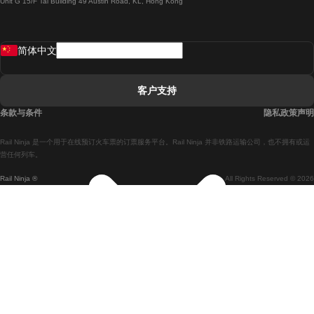
Unit G 15/F Tal Building 49 Austin Road, KL, Hong Kong
羅馬開往拿坡里的列車
罗瓦涅米開往赫尔辛基的列車
简体中文
里斯本開往拉哥斯的列車
里斯本開往波多的列車
客户支持
里斯本開往科英布拉的列車
条款与条件
隐私政策声明
馬德里開往馬拉加的列車
Rail Ninja 是一个用于在线预订火车票的订票服务平台。Rail Ninja 并非铁路运输公司，也不拥有或运
馬德里開往里斯本的列車
营任何列车。
Rail Ninja ®
All Rights Reserved © 2026
馬德里開往巴塞罗那的列車
馬德里開往塞維亞的列車
馬德里開往阿利坎特的列車
馬拉加開往馬德里的列車
巴塞罗那開往馬德里的列車
巴塞罗那開往塞維亞的列車