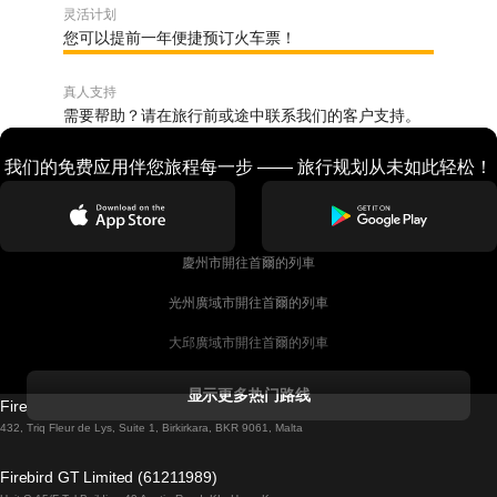
灵活计划
您可以提前一年便捷预订火车票！
真人支持
需要帮助？请在旅行前或途中联系我们的客户支持。
我们的免费应用伴您旅程每一步 —— 旅行规划从未如此轻松！
慶州市開往首爾的列車
光州廣域市開往首爾的列車
大邱廣域市開往首爾的列車
科克開往都柏林的列車
显示更多热门路线
Firebird GT Limited (OC 1451)
都柏林開往戈尔韦的列車
432, Triq Fleur de Lys, Suite 1, Birkirkara, BKR 9061, Malta
倫敦開往愛丁堡的列車
Firebird GT Limited (61211989)