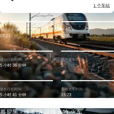
1 个车站
最早发车时间:
参考票价:
07:23
$205
最短行程时间:
日均发车班次:
5 小时 36 分钟
5
最长行程时间:
最晚发车时间:
5 小时 41 分钟
15:23
慕尼黑 - 维罗纳 路线上的 火车