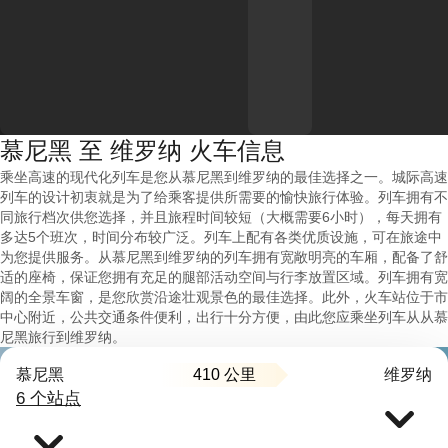
慕尼黑 至 维罗纳 火车信息
乘坐高速的现代化列车是您从慕尼黑到维罗纳的最佳选择之一。城际高速
列车的设计初衷就是为了给乘客提供所需要的愉快旅行体验。列车拥有不
同旅行档次供您选择，并且旅程时间较短（大概需要6小时），每天拥有
多达5个班次，时间分布较广泛。列车上配有各类优质设施，可在旅途中
为您提供服务。从慕尼黑到维罗纳的列车拥有宽敞明亮的车厢，配备了舒
适的座椅，保证您拥有充足的腿部活动空间与行李放置区域。列车拥有宽
阔的全景车窗，是您欣赏沿途壮观景色的最佳选择。此外，火车站位于市
中心附近，公共交通条件便利，出行十分方便，由此您应乘坐列车从从慕
尼黑旅行到维罗纳。
410 公里
慕尼黑
维罗纳
6 个站点