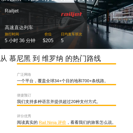
Railjet
高速直达列车
旅行时间
价位
日均发车班次
5 小时 36 分钟
$205
5
从 慕尼黑 到 维罗纳 的热门路线
广泛网络
一个平台，覆盖全球34+个目的地和700+条线路。
便捷预订
我们支持多种语言并提供超过20种支付方式。
评分优秀
阅读真实的
Rail Ninja 评价
，看看我们的旅客怎么说。