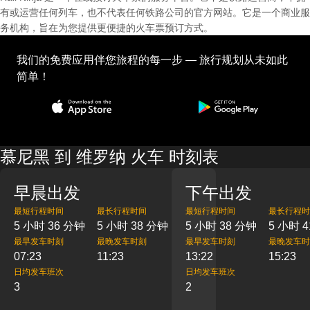
有或运营任何列车，也不代表任何铁路公司的官方网站。它是一个商业服
务机构，旨在为您提供更便捷的火车票预订方式。
我们的免费应用伴您旅程的每一步 — 旅行规划从未如此
简单！
慕尼黑 到 维罗纳 火车 时刻表
早晨出发
下午出发
最短行程时间
最长行程时间
最短行程时间
最长行程时
5 小时 36 分钟
5 小时 38 分钟
5 小时 38 分钟
5 小时 
最早发车时刻
最晚发车时刻
最早发车时刻
最晚发车时
07:23
11:23
13:22
15:23
日均发车班次
日均发车班次
3
2