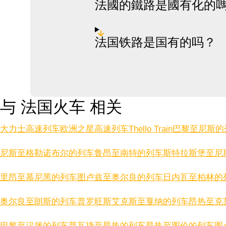
法國的鐵路是國有化的
法国铁路是国有的吗？
与 法国火车 相关
大力士高速列车
欧洲之星高速列车
Thello Train
巴黎至尼斯的
尼斯至格勒诺布尔的列车
鲁昂至南特的列车
斯特拉斯堡至尼
里昂至慕尼黑的列车
图卢兹至奥尔良的列车
日内瓦至柏林的
奥尔良至朗斯的列车
普罗旺斯艾克斯至戛纳的列车
昂热至克
巴黎至汉堡的列车
普瓦捷至昂热的列车
昂热至图伦的列车
图