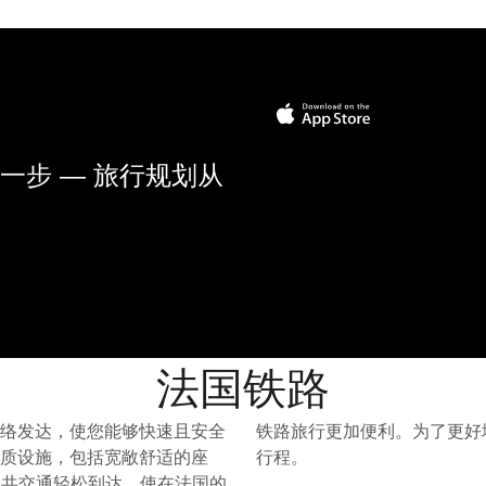
一步 — 旅行规划从
法国铁路
络发达，使您能够快速且安全
铁路线路地图并开始规划您的
质设施，包括宽敞舒适的座
行程。
公共交通轻松到达，使在法国的