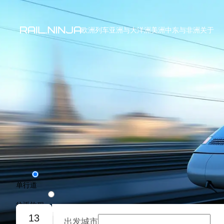
欧洲列车
亚洲与大洋洲
美洲
中东与非洲
关于
单行道
往返旅程
13
出发城市