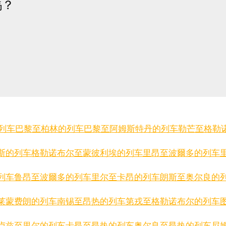
嗎？
列车
巴黎至柏林的列车
巴黎至阿姆斯特丹的列车
勒芒至格勒
斯的列车
格勒诺布尔至蒙彼利埃的列车
里昂至波爾多的列车
列车
鲁昂至波爾多的列车
里尔至卡昂的列车
朗斯至奥尔良的
莱蒙费朗的列车
南锡至昂热的列车
第戎至格勒诺布尔的列车
卢兹至里尔的列车
卡昂至昂热的列车
奥尔良至昂热的列车
尼