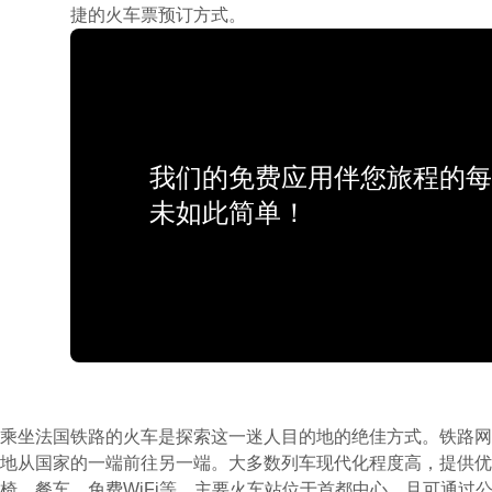
捷的火车票预订方式。
我们的免费应用伴您旅程的每
未如此简单！
乘坐法国铁路的火车是探索这一迷人目的地的绝佳方式。铁路网
铁路旅行更加便利。为了更好地了解铁路系统，请查看下方热门
地从国家的一端前往另一端。大多数列车现代化程度高，提供优
椅、餐车、免费WiFi等。主要火车站位于首都中心，且可通过