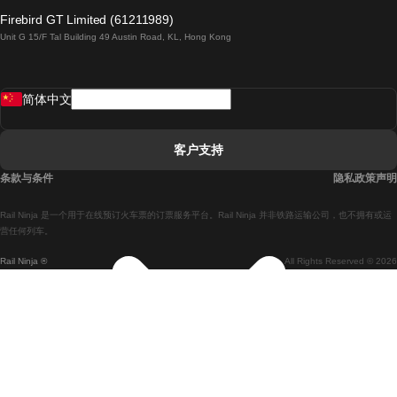
倫敦開往愛丁堡的列車
Firebird GT Limited (61211989)
Unit G 15/F Tal Building 49 Austin Road, KL, Hong Kong
羅馬開往拿坡里的列車
罗瓦涅米開往赫尔辛基的列車
简体中文
里斯本開往拉哥斯的列車
里斯本開往波多的列車
客户支持
里斯本開往科英布拉的列車
条款与条件
隐私政策声明
馬德里開往馬拉加的列車
Rail Ninja 是一个用于在线预订火车票的订票服务平台。Rail Ninja 并非铁路运输公司，也不拥有或运
馬德里開往里斯本的列車
营任何列车。
Rail Ninja ®
All Rights Reserved © 2026
馬德里開往巴塞罗那的列車
馬德里開往塞維亞的列車
馬德里開往阿利坎特的列車
馬拉加開往馬德里的列車
巴塞罗那開往馬德里的列車