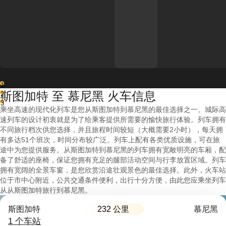
1
斯图加特 至 慕尼黑 火车信息
2
3
乘坐高速的现代化列车是您从斯图加特到慕尼黑的最佳选择之一。城际高
速列车的设计初衷就是为了给乘客提供所需要的愉快旅行体验。列车拥有
不同旅行档次供您选择，并且旅程时间较短（大概需要2小时），每天拥
有多达51个班次，时间分布较广泛。列车上配有各类优质设施，可在旅
途中为您提供服务。从斯图加特到慕尼黑的列车拥有宽敞明亮的车厢，配
备了舒适的座椅，保证您拥有充足的腿部活动空间与行李放置区域。列车
拥有宽阔的全景车窗，是您欣赏沿途壮观景色的最佳选择。此外，火车站
位于市中心附近，公共交通条件便利，出行十分方便，由此您应乘坐列车
从从斯图加特旅行到慕尼黑。
232 公里
斯图加特
慕尼黑
1 个车站