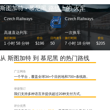
斯图加特 - 慕尼黑 路线上的 火车
Czech Railways
Czech Railways
高速直达列车
一次换车
旅行时间
价位
日均发车班次
旅行时间
价位
1 小时 58 分钟
$196
50
7 小时 18 分钟
$205
从 斯图加特 到 慕尼黑 的热门路线
广泛网络
一个平台，覆盖全球34+个目的地和700+条线路。
便捷预订
我们支持多种语言并提供超过20种支付方式。
评分优秀