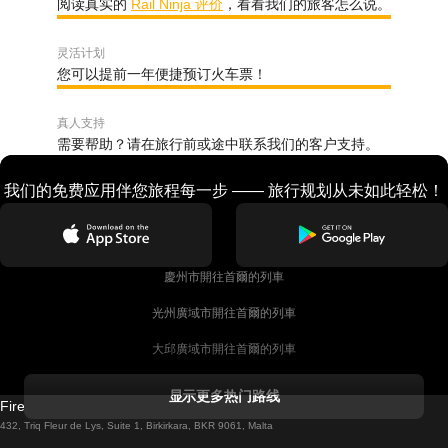
阅读真实的
Rail Ninja 评价
，看看我们的旅客怎么说。
灵活计划
您可以提前一年便捷预订火车票！
真人支持
需要帮助？请在旅行前或途中联系我们的客户支持。
我们的免费应用伴您旅程每一步 —— 旅行规划从未如此轻松！
慶州市開往首爾的列車
光州廣域市開往首爾的列車
大邱廣域市開往首爾的列車
科克開往都柏林的列車
显示更多热门路线
Firebird GT Limited (OC 1451)
都柏林開往戈尔韦的列車
432, Triq Fleur de Lys, Suite 1, Birkirkara, BKR 9061, Malta