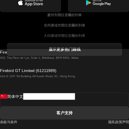
慶州市開往首爾的列車
光州廣域市開往首爾的列車
大邱廣域市開往首爾的列車
科克開往都柏林的列車
显示更多热门路线
Firebird GT Limited (OC 1451)
都柏林開往戈尔韦的列車
432, Triq Fleur de Lys, Suite 1, Birkirkara, BKR 9061, Malta
倫敦開往愛丁堡的列車
Firebird GT Limited (61211989)
Unit G 15/F Tal Building 49 Austin Road, KL, Hong Kong
羅馬開往拿坡里的列車
罗瓦涅米開往赫尔辛基的列車
简体中文
里斯本開往拉哥斯的列車
里斯本開往波多的列車
客户支持
里斯本開往科英布拉的列車
条款与条件
隐私政策声明