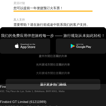
灵活计划
您可以提前一年便捷预订火车票！
真人支持
需要帮助？请在旅行前或途中联系我们的客户支持。
我们的免费应用伴您旅程每一步 —— 旅行规划从未如此轻松！
慶州市開往首爾的列車
光州廣域市開往首爾的列車
大邱廣域市開往首爾的列車
科克開往都柏林的列車
显示更多热门路线
Firebird GT Limited (OC 1451)
都柏林開往戈尔韦的列車
432, Triq Fleur de Lys, Suite 1, Birkirkara, BKR 9061, Malta
倫敦開往愛丁堡的列車
Firebird GT Limited (61211989)