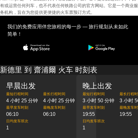
有或运营任何列车，也不代表任何铁路公司的官方网站。它是一个商业服
务机构，旨在为您提供更便捷的火车票预订方式。
我们的免费应用伴您旅程的每一步 — 旅行规划从未如此
简单！
新德里 到 齋浦爾 火车 时刻表
早晨出发
晚上出发
最短行程时间
最长行程时间
最短行程时间
最长行程时
4 小时 25 分钟
4 小时 25 分钟
3 小时 50 分钟
3 小时 
最早发车时刻
最晚发车时刻
最早发车时刻
最晚发车时
06:10
06:10
19:55
19:55
日均发车班次
日均发车班次
1
1