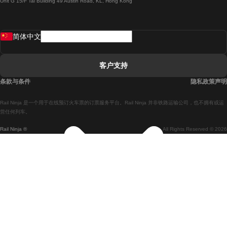
Unit G 15/F Tal Building 49 Austin Road, KL, Hong Kong
羅馬開往拿坡里的列車
罗瓦涅米開往赫尔辛基的列車
简体中文
里斯本開往拉哥斯的列車
里斯本開往波多的列車
客户支持
里斯本開往科英布拉的列車
条款与条件
隐私政策声明
馬德里開往馬拉加的列車
Rail Ninja 是一个用于在线预订火车票的订票服务平台。Rail Ninja 并非铁路运输公司，也不拥有或运
馬德里開往里斯本的列車
营任何列车。
Rail Ninja ®
All Rights Reserved © 2026
馬德里開往巴塞罗那的列車
馬德里開往塞維亞的列車
馬德里開往阿利坎特的列車
馬拉加開往馬德里的列車
巴塞罗那開往馬德里的列車
巴塞罗那開往塞維亞的列車