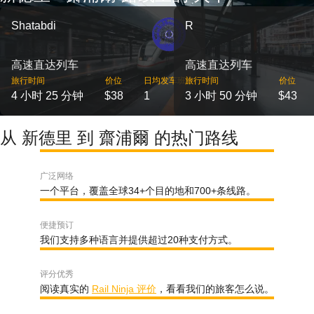
Shatabdi
R
高速直达列车
高速直达列车
旅行时间
价位
日均发车班次
旅行时间
价位
4 小时 25 分钟
$38
1
3 小时 50 分钟
$43
从 新德里 到 齋浦爾 的热门路线
广泛网络
一个平台，覆盖全球34+个目的地和700+条线路。
便捷预订
我们支持多种语言并提供超过20种支付方式。
评分优秀
阅读真实的
Rail Ninja 评价
，看看我们的旅客怎么说。