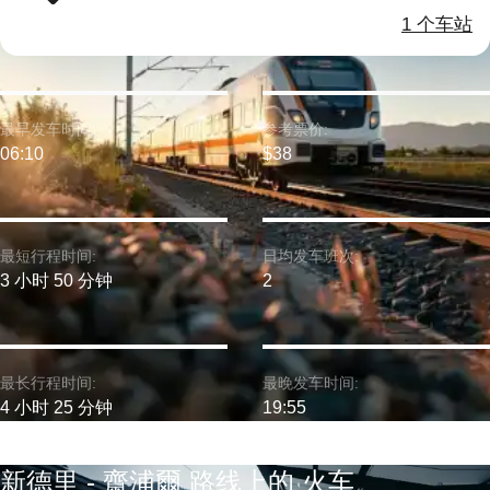
1 个车站
最早发车时间:
参考票价:
06:10
$38
最短行程时间:
日均发车班次:
3 小时 50 分钟
2
最长行程时间:
最晚发车时间:
4 小时 25 分钟
19:55
新德里 - 齋浦爾 路线上的 火车