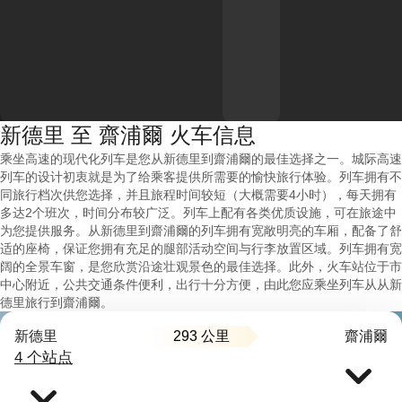
新德里 至 齋浦爾 火车信息
乘坐高速的现代化列车是您从新德里到齋浦爾的最佳选择之一。城际高速
列车的设计初衷就是为了给乘客提供所需要的愉快旅行体验。列车拥有不
同旅行档次供您选择，并且旅程时间较短（大概需要4小时），每天拥有
多达2个班次，时间分布较广泛。列车上配有各类优质设施，可在旅途中
为您提供服务。从新德里到齋浦爾的列车拥有宽敞明亮的车厢，配备了舒
适的座椅，保证您拥有充足的腿部活动空间与行李放置区域。列车拥有宽
阔的全景车窗，是您欣赏沿途壮观景色的最佳选择。此外，火车站位于市
中心附近，公共交通条件便利，出行十分方便，由此您应乘坐列车从从新
德里旅行到齋浦爾。
293 公里
新德里
齋浦爾
4 个站点