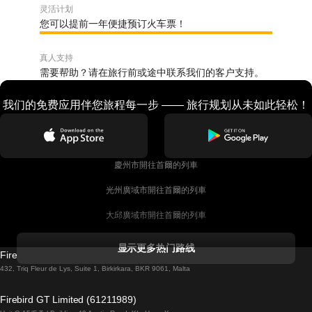
灵活计划
您可以提前一年便捷预订火车票！
真人支持
需要帮助？请在旅行前或途中联系我们的客户支持。
我们的免费应用伴您旅程每一步 —— 旅行规划从未如此轻松！
慶州市開往首爾的列車
光州廣域市開往首爾的列車
大邱廣域市開往首爾的列車
科克開往都柏林的列車
显示更多热门路线
Firebird GT Limited (OC 1451)
都柏林開往戈尔韦的列車
432, Triq Fleur de Lys, Suite 1, Birkirkara, BKR 9061, Malta
倫敦開往愛丁堡的列車
Firebird GT Limited (61211989)