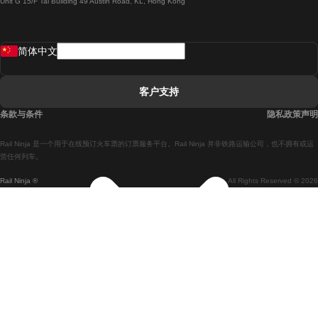
Unit G 15/F Tal Building 49 Austin Road, KL, Hong Kong
羅馬開往拿坡里的列車
罗瓦涅米開往赫尔辛基的列車
简体中文
里斯本開往拉哥斯的列車
里斯本開往波多的列車
客户支持
里斯本開往科英布拉的列車
条款与条件
隐私政策声明
馬德里開往馬拉加的列車
Rail Ninja 是一个用于在线预订火车票的订票服务平台。Rail Ninja 并非铁路运输公司，也不拥有或运
馬德里開往里斯本的列車
营任何列车。
Rail Ninja ®
All Rights Reserved © 2026
馬德里開往巴塞罗那的列車
馬德里開往塞維亞的列車
馬德里開往阿利坎特的列車
馬拉加開往馬德里的列車
巴塞罗那開往馬德里的列車
巴塞罗那開往塞維亞的列車