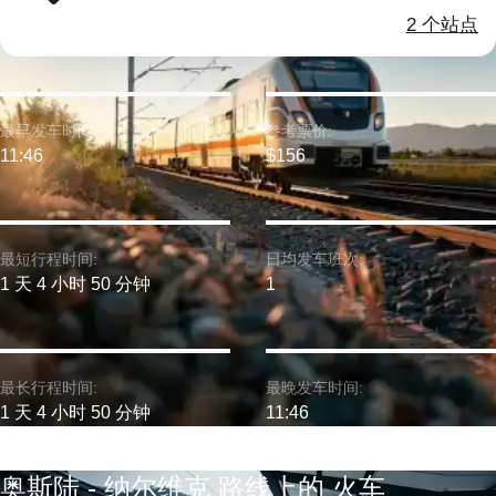
2 个站点
最早发车时间:
参考票价:
11:46
$156
最短行程时间:
日均发车班次:
1 天 4 小时 50 分钟
1
最长行程时间:
最晚发车时间:
1 天 4 小时 50 分钟
11:46
奥斯陆 - 纳尔维克 路线上的 火车