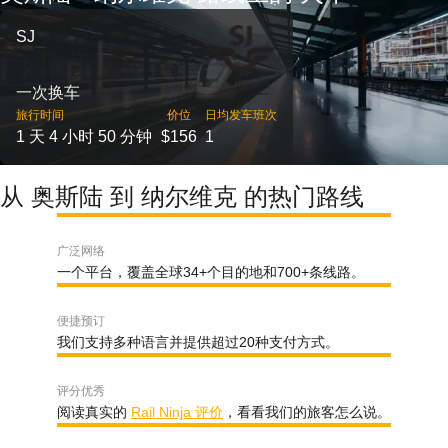
SJ
一次换车
旅行时间
价位
日均发车班次
1 天 4 小时 50 分钟
$156
1
从 奥斯陆 到 纳尔维克 的热门路线
广泛网络
一个平台，覆盖全球34+个目的地和700+条线路。
便捷预订
我们支持多种语言并提供超过20种支付方式。
评分优秀
阅读真实的
Rail Ninja 评价
，看看我们的旅客怎么说。