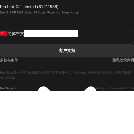
倫敦開往愛丁堡的列車
Firebird GT Limited (61211989)
Unit G 15/F Tal Building 49 Austin Road, KL, Hong Kong
羅馬開往拿坡里的列車
罗瓦涅米開往赫尔辛基的列車
简体中文
里斯本開往拉哥斯的列車
里斯本開往波多的列車
客户支持
里斯本開往科英布拉的列車
条款与条件
隐私政策声明
馬德里開往馬拉加的列車
Rail Ninja 是一个用于在线预订火车票的订票服务平台。Rail Ninja 并非铁路运输公司，也不拥有或运
馬德里開往里斯本的列車
营任何列车。
Rail Ninja ®
All Rights Reserved © 2026
馬德里開往巴塞罗那的列車
馬德里開往塞維亞的列車
馬德里開往阿利坎特的列車
馬拉加開往馬德里的列車
巴塞罗那開往馬德里的列車