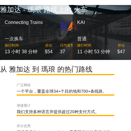
雅加达 - 瑪琅 路线上的 火车
Connecting Trains
KAI
一次换车
普通
旅行时间
价位
日均发车班次
旅行时间
价位
13 小时 38 分钟
$54
37
11 小时 53 分钟
$47
从 雅加达 到 瑪琅 的热门路线
广泛网络
一个平台，覆盖全球34+个目的地和700+条线路。
便捷预订
我们支持多种语言并提供超过20种支付方式。
评分优秀