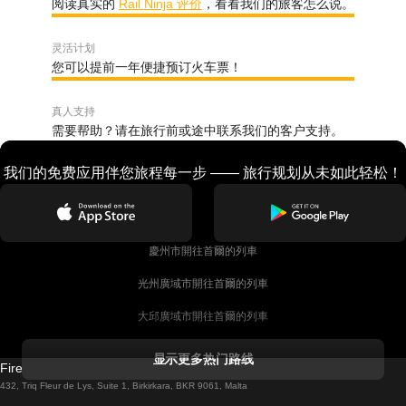
阅读真实的
Rail Ninja 评价
，看看我们的旅客怎么说。
灵活计划
您可以提前一年便捷预订火车票！
真人支持
需要帮助？请在旅行前或途中联系我们的客户支持。
我们的免费应用伴您旅程每一步 —— 旅行规划从未如此轻松！
慶州市開往首爾的列車
光州廣域市開往首爾的列車
大邱廣域市開往首爾的列車
科克開往都柏林的列車
显示更多热门路线
Firebird GT Limited (OC 1451)
都柏林開往戈尔韦的列車
432, Triq Fleur de Lys, Suite 1, Birkirkara, BKR 9061, Malta