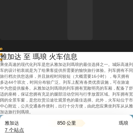
1
雅加达 至 瑪琅 火车信息
2
3
乘坐高速的现代化列车是您从雅加达到瑪琅的最佳选择之一。城际高速列
车的设计初衷就是为了给乘客提供所需要的愉快旅行体验。列车拥有不同
旅行档次供您选择，并且旅程时间较短（大概需要16小时），每天拥有
多达44个班次，时间分布较广泛。列车上配有各类优质设施，可在旅途
中为您提供服务。从雅加达到瑪琅的列车拥有宽敞明亮的车厢，配备了舒
适的座椅，保证您拥有充足的腿部活动空间与行李放置区域。列车拥有宽
阔的全景车窗，是您欣赏沿途壮观景色的最佳选择。此外，火车站位于市
中心附近，公共交通条件便利，出行十分方便，由此您应乘坐列车从从雅
加达旅行到瑪琅。
850 公里
雅加达
瑪琅
7 个站点