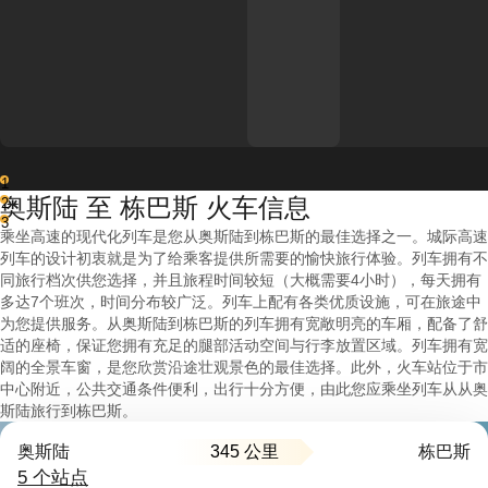
1
奥斯陆 至 栋巴斯 火车信息
2
3
乘坐高速的现代化列车是您从奥斯陆到栋巴斯的最佳选择之一。城际高速
列车的设计初衷就是为了给乘客提供所需要的愉快旅行体验。列车拥有不
同旅行档次供您选择，并且旅程时间较短（大概需要4小时），每天拥有
多达7个班次，时间分布较广泛。列车上配有各类优质设施，可在旅途中
为您提供服务。从奥斯陆到栋巴斯的列车拥有宽敞明亮的车厢，配备了舒
适的座椅，保证您拥有充足的腿部活动空间与行李放置区域。列车拥有宽
阔的全景车窗，是您欣赏沿途壮观景色的最佳选择。此外，火车站位于市
中心附近，公共交通条件便利，出行十分方便，由此您应乘坐列车从从奥
斯陆旅行到栋巴斯。
345 公里
奥斯陆
栋巴斯
5 个站点