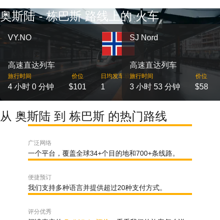
奥斯陆 - 栋巴斯 路线上的 火车
VY.NO
SJ Nord
高速直达列车
高速直达列车
旅行时间
价位
日均发车班次
旅行时间
价位
4 小时 0 分钟
$101
1
3 小时 53 分钟
$58
从 奥斯陆 到 栋巴斯 的热门路线
广泛网络
一个平台，覆盖全球34+个目的地和700+条线路。
便捷预订
我们支持多种语言并提供超过20种支付方式。
评分优秀