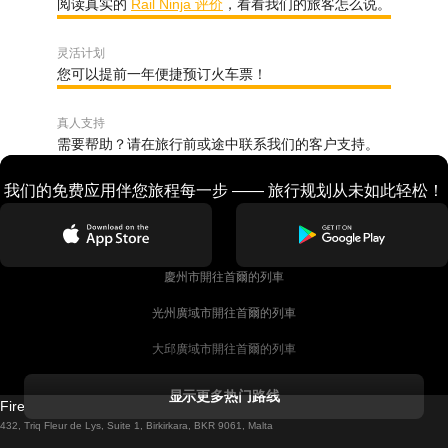
阅读真实的
Rail Ninja 评价
，看看我们的旅客怎么说。
灵活计划
您可以提前一年便捷预订火车票！
真人支持
需要帮助？请在旅行前或途中联系我们的客户支持。
我们的免费应用伴您旅程每一步 —— 旅行规划从未如此轻松！
慶州市開往首爾的列車
光州廣域市開往首爾的列車
大邱廣域市開往首爾的列車
科克開往都柏林的列車
显示更多热门路线
Firebird GT Limited (OC 1451)
都柏林開往戈尔韦的列車
432, Triq Fleur de Lys, Suite 1, Birkirkara, BKR 9061, Malta