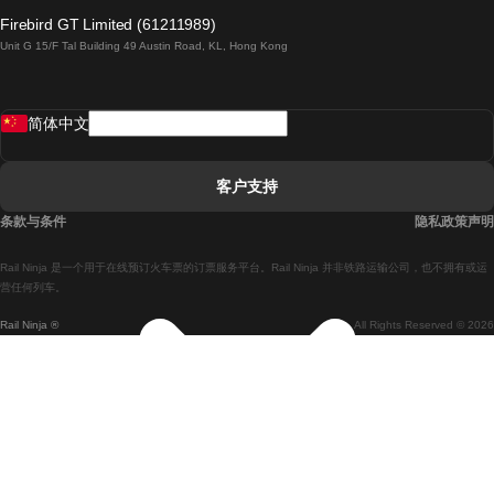
倫敦開往愛丁堡的列車
Firebird GT Limited (61211989)
Unit G 15/F Tal Building 49 Austin Road, KL, Hong Kong
羅馬開往拿坡里的列車
罗瓦涅米開往赫尔辛基的列車
简体中文
里斯本開往拉哥斯的列車
里斯本開往波多的列車
客户支持
里斯本開往科英布拉的列車
条款与条件
隐私政策声明
馬德里開往馬拉加的列車
Rail Ninja 是一个用于在线预订火车票的订票服务平台。Rail Ninja 并非铁路运输公司，也不拥有或运
馬德里開往里斯本的列車
营任何列车。
Rail Ninja ®
All Rights Reserved © 2026
馬德里開往巴塞罗那的列車
馬德里開往塞維亞的列車
馬德里開往阿利坎特的列車
馬拉加開往馬德里的列車
巴塞罗那開往馬德里的列車