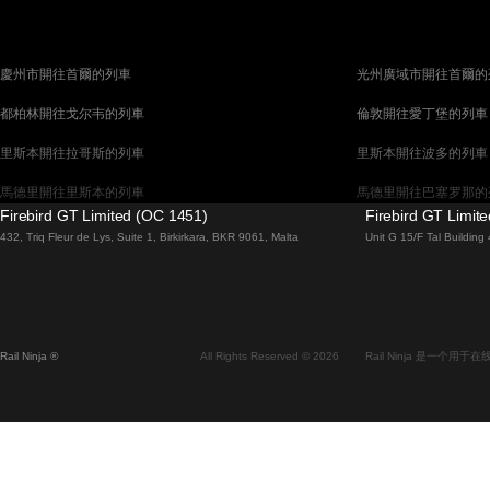
慶州市開往首爾的列車
光州廣域市開往首爾的
都柏林開往戈尔韦的列車
倫敦開往愛丁堡的列車
里斯本開往拉哥斯的列車
里斯本開往波多的列車
馬德里開往里斯本的列車
馬德里開往巴塞罗那的
Firebird GT Limited (OC 1451)
Firebird GT Limit
馬拉加開往馬德里的列車
巴塞罗那開往馬德里的
432, Triq Fleur de Lys, Suite 1, Birkirkara, BKR 9061, Malta
Unit G 15/F Tal Buildin
威尼斯開往佛羅倫斯的列車
威尼斯開往羅馬的列車
釜山開往首爾的列車
布拉提斯拉瓦開往布達
维也纳開往布拉格的列車
首爾開往蔚山廣域市的
Rail Ninja ®
All Rights Reserved © 2026
Rail Ninja 是一个
斯德哥爾摩開往哥本哈根的列車
阿利坎特開往馬德里的
中央車站開往卑尔根的列車
中央車站開往弗拉姆的
全州開往首爾的列車
昌原市開往首爾的列車