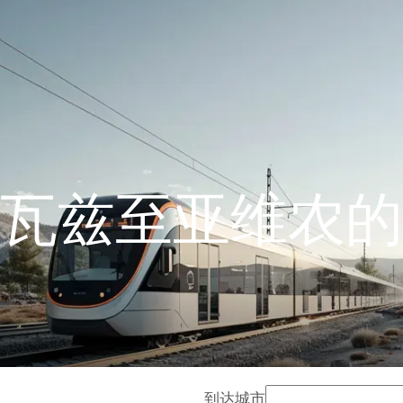
瓦兹至亚维农的
到达城市