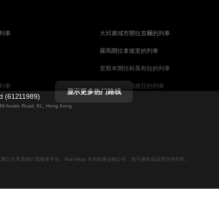
列車
大邱廣域市開往首爾的列車
羅馬開往拿坡里的列車
里斯本開往科英布拉的列車
列車
馬德里開往塞維亞的列車
显示更多热门路线
ed (61211989)
列車
巴塞罗那開往塞維亞的列車
g 49 Austin Road, KL, Hong Kong
柏林開往布拉格的列車
佩斯的列車
维也纳開往布達佩斯的列車
列車
首爾開往大邱廣域市的列車
用于在线预订火车票的订票服务平台。Rail Ninja 并非铁路运输公司，也不拥有或运营任何列车。
列車
愛丁堡開往倫敦的列車
列車
中央車站開往斯德哥爾摩的列車
天安市開往釜山的列車