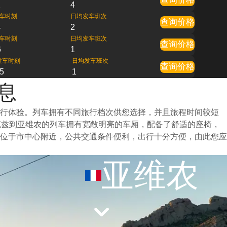
2
4
车时刻
日均发车班次
查询价格
4
2
车时刻
日均发车班次
查询价格
6
1
发车时刻
日均发车班次
查询价格
5
1
息
旅行体验。列车拥有不同旅行档次供您选择，并且旅程时间较短
瓦兹到亚维农的列车拥有宽敞明亮的车厢，配备了舒适的座椅，
位于市中心附近，公共交通条件便利，出行十分方便，由此您应
亚维农