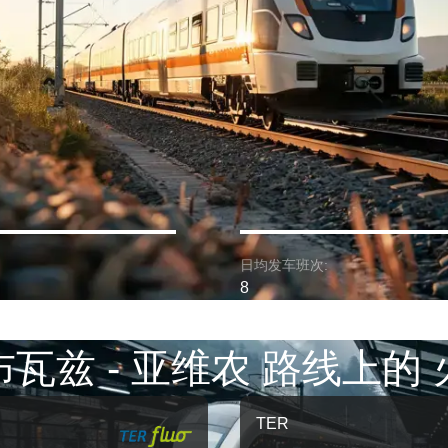
日均发车班次:
8
瓦兹 - 亚维农 路线上的
TER