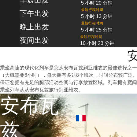
5 小时 20 分钟
最短行程时间
下午出发
5 小时 13 分钟
最短行程时间
晚上出发
5 小时 25 分钟
最短行程时间
夜间出发
10 小时 23 分钟
乘坐高速的现代化列车是您从安布瓦兹到亚维农的最佳选择之
（大概需要6小时），每天拥有多达8个班次，时间分布较广泛
保证您拥有充足的腿部活动空间与行李放置区域。列车拥有宽阔
乘坐列车从从安布瓦兹旅行到亚维农。
安布瓦
兹