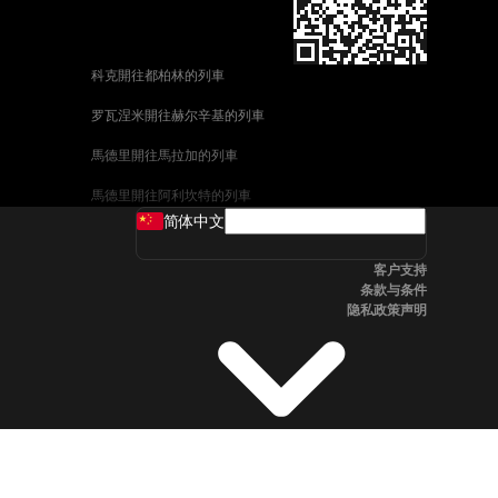
科克開往都柏林的列車
罗瓦涅米開往赫尔辛基的列車
馬德里開往馬拉加的列車
馬德里開往阿利坎特的列車
简体中文
巴塞罗那開往馬拉加的列車
客户支持
釜山開往天安市的列車
条款与条件
隐私政策声明
维也纳開往萨尔茨堡的列車
首爾開往釜山的列車
哥德堡開往斯德哥爾摩的列車
萨尔茨堡開往维也纳的列車
坎培拉開往雪梨的列車