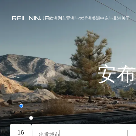
欧洲列车
亚洲与大洋洲
美洲
中东与非洲
关于
安布
单行道
往返旅程
16
出发城市