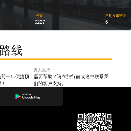
价位
日均发车班次
$227
6
门路线
真人支持
提前一年便捷预
需要帮助？请在旅行前或途中联系我
票！
们的客户支持。