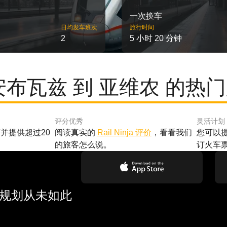
一次换车
日均发车班次
旅行时间
2
5 小时 20 分钟
安布瓦兹 到 亚维农 的热
评分优秀
灵活计划
并提供超过20
阅读真实的
Rail Ninja 评价
，看看我们
您可以
的旅客怎么说。
订火车
行规划从未如此