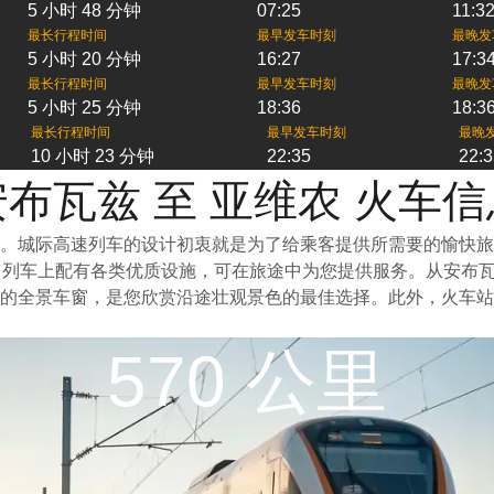
5 小时 48 分钟
07:25
11:3
最长行程时间
最早发车时刻
最晚发
5 小时 20 分钟
16:27
17:3
最长行程时间
最早发车时刻
最晚发
5 小时 25 分钟
18:36
18:3
最长行程时间
最早发车时刻
最晚
10 小时 23 分钟
22:35
22:3
安布瓦兹 至 亚维农 火车信
一。城际高速列车的设计初衷就是为了给乘客提供所需要的愉快
。列车上配有各类优质设施，可在旅途中为您提供服务。从安布
的全景车窗，是您欣赏沿途壮观景色的最佳选择。此外，火车站
570 公里