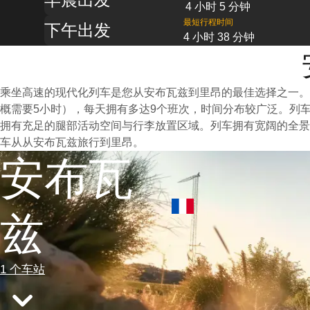
4 小时 5 分钟
最短行程时间
下午出发
4 小时 38 分钟
乘坐高速的现代化列车是您从安布瓦兹到里昂的最佳选择之一。
概需要5小时），每天拥有多达9个班次，时间分布较广泛。列
拥有充足的腿部活动空间与行李放置区域。列车拥有宽阔的全景
车从从安布瓦兹旅行到里昂。
安布瓦
兹
1 个车站