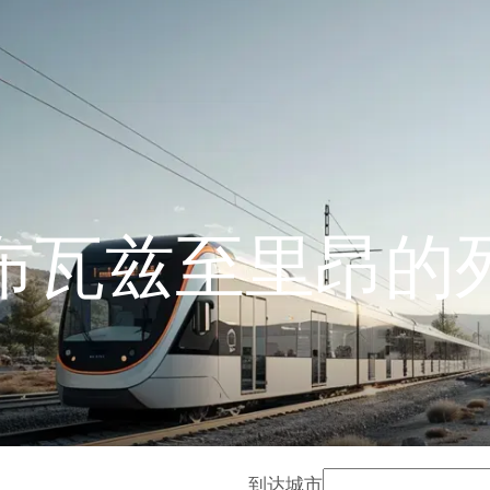
布瓦兹至里昂的
到达城市