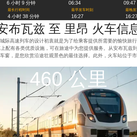
6 小时 9 分钟
06:34
09:47
最长行程时间
最早发车时刻
最晚发
4 小时 38 分钟
16:27
16:2
安布瓦兹 至 里昂 火车信
城际高速列车的设计初衷就是为了给乘客提供所需要的愉快旅行
车上配有各类优质设施，可在旅途中为您提供服务。从安布瓦兹
车窗，是您欣赏沿途壮观景色的最佳选择。此外，火车站位于市
460 公里