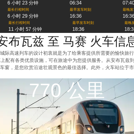
6 小时 23 分钟
06:34
07:4
最长行程时间
最早发车时刻
最晚发
6 小时 29 分钟
16:36
16:3
最长行程时间
最早发车时刻
最晚
11 小时 57 分钟
18:36
18:3
安布瓦兹 至 马赛 火车信
城际高速列车的设计初衷就是为了给乘客提供所需要的愉快旅行
车上配有各类优质设施，可在旅途中为您提供服务。从安布瓦兹
车窗，是您欣赏沿途壮观景色的最佳选择。此外，火车站位于市
770 公里