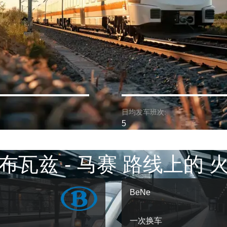
日均发车班次:
5
布瓦兹 - 马赛 路线上的 
BeNe
一次换车