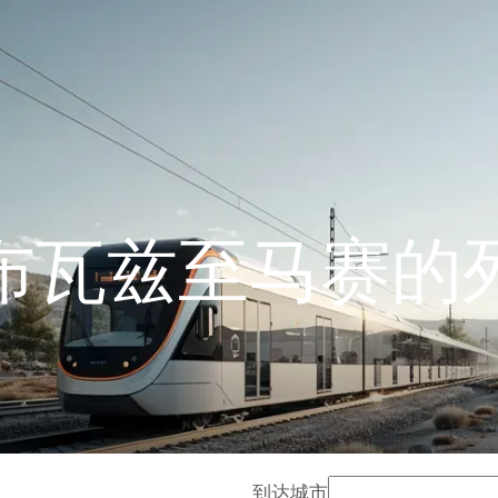
布瓦兹至马赛的
到达城市