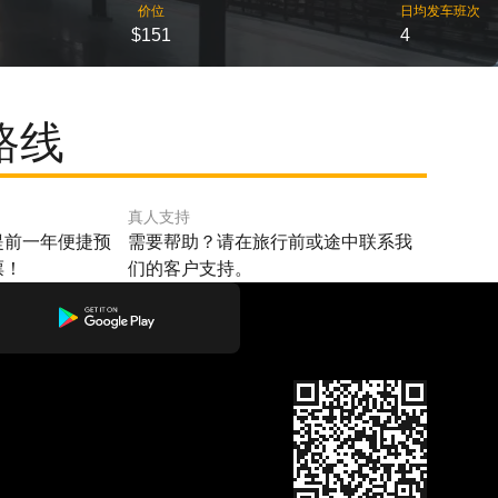
价位
日均发车班次
$151
4
路线
真人支持
提前一年便捷预
需要帮助？请在旅行前或途中联系我
票！
们的客户支持。