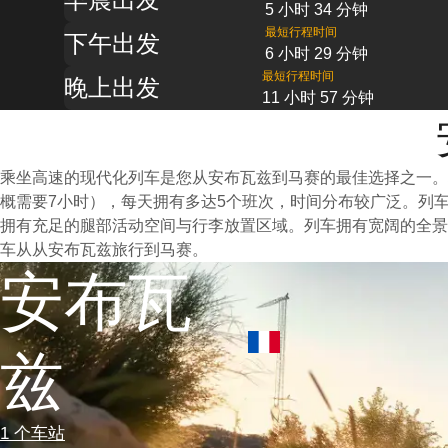
5 小时 34 分钟
最短行程时间
下午出发
6 小时 29 分钟
最短行程时间
晚上出发
11 小时 57 分钟
乘坐高速的现代化列车是您从安布瓦兹到马赛的最佳选择之一。
概需要7小时），每天拥有多达5个班次，时间分布较广泛。列
拥有充足的腿部活动空间与行李放置区域。列车拥有宽阔的全景
车从从安布瓦兹旅行到马赛。
安布瓦
兹
1 个车站