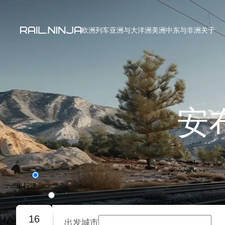
欧洲列车
亚洲与大洋洲
美洲
中东与非洲
关于
安
单行道
往返旅程
16
出发城市