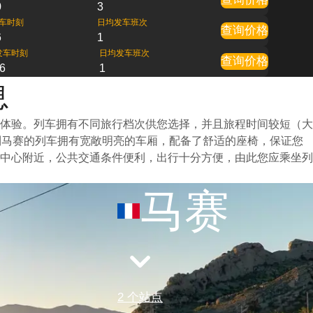
0
3
车时刻
日均发车班次
查询价格
6
1
发车时刻
日均发车班次
查询价格
6
1
息
体验。列车拥有不同旅行档次供您选择，并且旅程时间较短（大
到马赛的列车拥有宽敞明亮的车厢，配备了舒适的座椅，保证您
中心附近，公共交通条件便利，出行十分方便，由此您应乘坐列
马赛
2 个站点