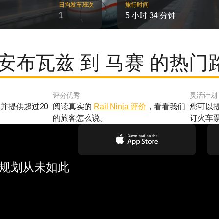
日均发车班次
旅行时间
1
5 小时 34 分钟
 安布瓦兹 到 马赛 的热门
评分优秀
灵活计划
并提供超过20
阅读真实的
Rail Ninja 评价
，看看我们
您可以
的旅客怎么说。
订火车
行规划从未如此