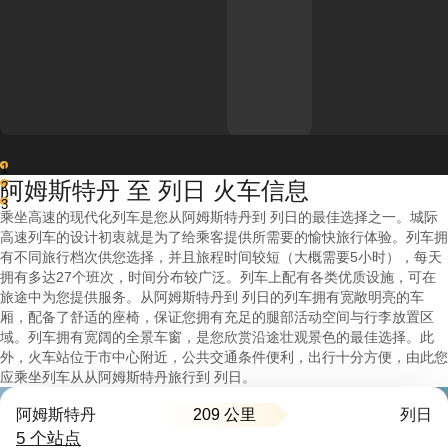
1
阿姆斯特丹 至 列日 火车信息
2
3
乘坐高速的现代化列车是您从阿姆斯特丹到 列日的最佳选择之一。城际
高速列车的设计初衷就是为了给乘客提供所需要的愉快旅行体验。列车拥
有不同旅行档次供您选择，并且旅程时间较短（大概需要5小时），每天
拥有多达27个班次，时间分布较广泛。列车上配有各类优质设施，可在
旅途中为您提供服务。从阿姆斯特丹到 列日的列车拥有宽敞明亮的车
厢，配备了舒适的座椅，保证您拥有充足的腿部活动空间与行李放置区
域。列车拥有宽阔的全景车窗，是您欣赏沿途壮观景色的最佳选择。此
外，火车站位于市中心附近，公共交通条件便利，出行十分方便，由此您
应乘坐列车从从阿姆斯特丹旅行到 列日。
209 公里
阿姆斯特丹
列日
5 个站点