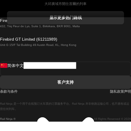
大邱廣域市開往首爾的列車
科克開往都柏林的列車
显示更多热门路线
Firebird GT Limited (OC 1451)
都柏林開往戈尔韦的列車
432, Triq Fleur de Lys, Suite 1, Birkirkara, BKR 9061, Malta
倫敦開往愛丁堡的列車
Firebird GT Limited (61211989)
Unit G 15/F Tal Building 49 Austin Road, KL, Hong Kong
羅馬開往拿坡里的列車
罗瓦涅米開往赫尔辛基的列車
简体中文
里斯本開往拉哥斯的列車
里斯本開往波多的列車
客户支持
里斯本開往科英布拉的列車
条款与条件
隐私政策声明
馬德里開往馬拉加的列車
Rail Ninja 是一个用于在线预订火车票的订票服务平台。Rail Ninja 并非铁路运输公司，也不拥有或运
馬德里開往里斯本的列車
营任何列车。
Rail Ninja ®
All Rights Reserved © 2026
馬德里開往巴塞罗那的列車
馬德里開往塞維亞的列車