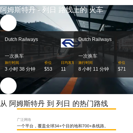
阿姆斯特丹 - 列日 路线上的 火车
Dutch Railways
Dutch Railways
一次换车
一次换车
旅行时间
价位
日均发车班次
旅行时间
价位
3 小时 38 分钟
$53
11
8 小时 11 分钟
$71
从 阿姆斯特丹 到 列日 的热门路线
广泛网络
一个平台，覆盖全球34+个目的地和700+条线路。